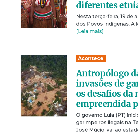
diferentes etn
Nesta terça-feira, 19 de a
dos Povos Indígenas. A l
[Leia mais]
Acontece
Antropólogo da
invasões de ga
os desafios da
empreendida pe
O governo Lula (PT) ini
garimpeiros ilegais na 
José Múcio, vai ao esta