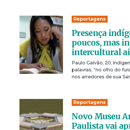
Reportagens
Presença indíg
poucos, mas in
intercultural a
Paulo Galvão, 20, indíge
palavras, “no olho do f
nos arredores de sua S
Reportagens
Novo Museu Arq
Paulista vai a