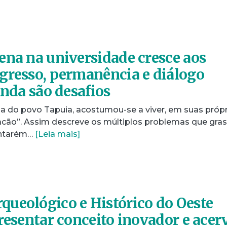
ena na universidade cresce aos
gresso, permanência e diálogo
inda são desafios
na do povo Tapuia, acostumou-se a viver, em suas próp
uracão”. Assim descreve os múltiplos problemas que gr
antarém…
[Leia mais]
ueológico e Histórico do Oeste
presentar conceito inovador e acer