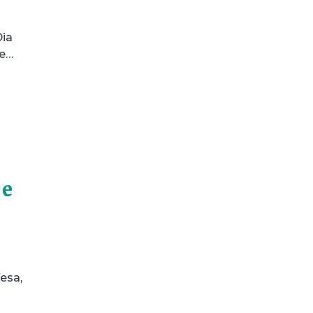
Dia
ce…
 e
esa,