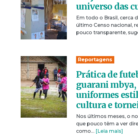
universo das c
Em todo o Brasil, cerca 
último Censo nacional, r
pouco transparente, su
Reportagens
Prática de fute
guarani mbya, 
uniformes esti
cultura e torn
Nos últimos meses, o not
que pouco têm a ver dir
como…
[Leia mais]