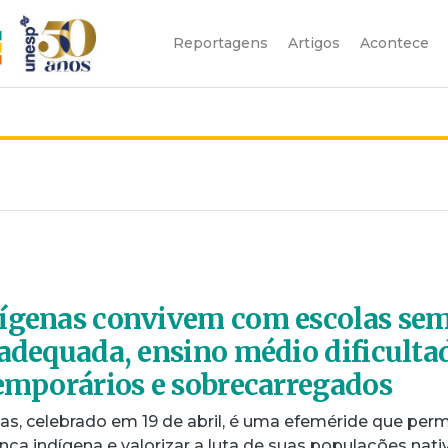
Reportagens
Artigos
Acontece
dígenas convivem com escolas se
 adequada, ensino médio dificulta
temporários e sobrecarregados
as, celebrado em 19 de abril, é uma efeméride que perm
nça indígena e valorizar a luta de suas populações nati