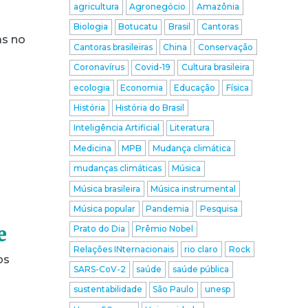
agricultura
Agronegócio
Amazônia
Biologia
Botucatu
Brasil
Cantoras
as no
Cantoras brasileiras
China
Conservação
Coronavírus
Covid-19
Cultura brasileira
ecologia
Economia
Educação
Física
História
História do Brasil
Inteligência Artificial
Literatura
Medicina
MPB
Mudança climática
mudanças climáticas
Música
Música brasileira
Música instrumental
Música popular
Pandemia
Pesquisa
e
Prato do Dia
Prêmio Nobel
Relações INternacionais
rio claro
Rock
os
SARS-CoV-2
saúde
saúde pública
sustentabilidade
São Paulo
unesp