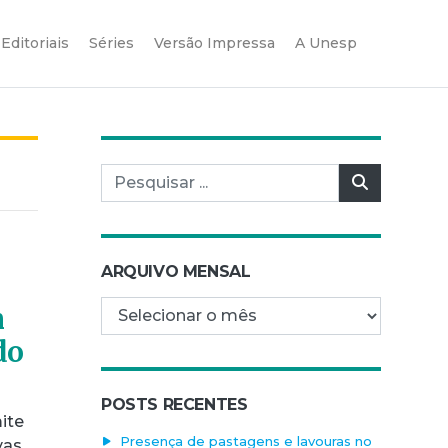
Editoriais
Séries
Versão Impressa
A Unesp
Pesquisar por:
Pesquisar
ARQUIVO MENSAL
Arquivo mensal
m
do
POSTS RECENTES
ite
Presença de pastagens e lavouras no
vas,