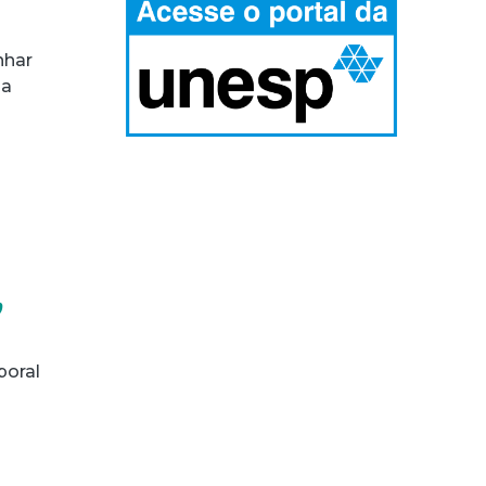
nhar
na
,
poral