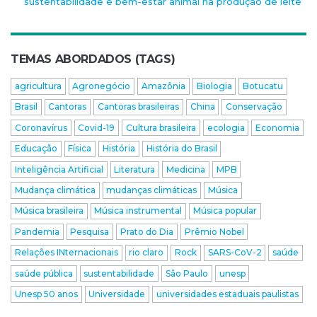
sustentabilidade e bem-estar animal na produção de leite
TEMAS ABORDADOS (TAGS)
agricultura
Agronegócio
Amazônia
Biologia
Botucatu
Brasil
Cantoras
Cantoras brasileiras
China
Conservação
Coronavírus
Covid-19
Cultura brasileira
ecologia
Economia
Educação
Física
História
História do Brasil
Inteligência Artificial
Literatura
Medicina
MPB
Mudança climática
mudanças climáticas
Música
Música brasileira
Música instrumental
Música popular
Pandemia
Pesquisa
Prato do Dia
Prêmio Nobel
Relações INternacionais
rio claro
Rock
SARS-CoV-2
saúde
saúde pública
sustentabilidade
São Paulo
unesp
Unesp 50 anos
Universidade
universidades estaduais paulistas