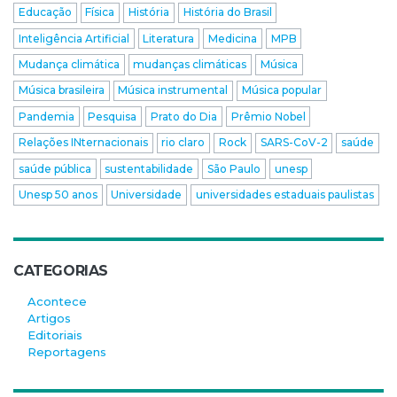
Educação
Física
História
História do Brasil
Inteligência Artificial
Literatura
Medicina
MPB
Mudança climática
mudanças climáticas
Música
Música brasileira
Música instrumental
Música popular
Pandemia
Pesquisa
Prato do Dia
Prêmio Nobel
Relações INternacionais
rio claro
Rock
SARS-CoV-2
saúde
saúde pública
sustentabilidade
São Paulo
unesp
Unesp 50 anos
Universidade
universidades estaduais paulistas
CATEGORIAS
Acontece
Artigos
Editoriais
Reportagens