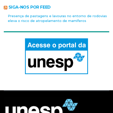
SIGA-NOS POR FEED
Presença de pastagens e lavouras no entorno de rodovias
eleva o risco de atropelamento de mamíferos