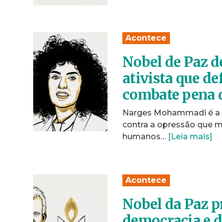
Acontece
Nobel de Paz 
ativista que de
combate pena d
Narges Mohammadi é a h
contra a opressão que mu
humanos…
[Leia mais]
Acontece
Nobel da Paz p
democracia e d