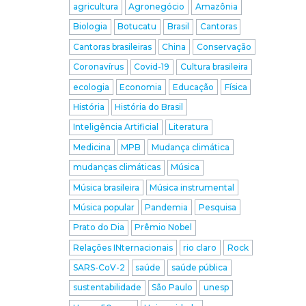
agricultura
Agronegócio
Amazônia
Biologia
Botucatu
Brasil
Cantoras
o
Cantoras brasileiras
China
Conservação
Coronavírus
Covid-19
Cultura brasileira
ecologia
Economia
Educação
Física
História
História do Brasil
Inteligência Artificial
Literatura
Medicina
MPB
Mudança climática
mudanças climáticas
Música
Música brasileira
Música instrumental
Música popular
Pandemia
Pesquisa
Prato do Dia
Prêmio Nobel
Relações INternacionais
rio claro
Rock
SARS-CoV-2
saúde
saúde pública
sustentabilidade
São Paulo
unesp