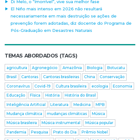
Di Melo, o “Imorrível”, vive sua melhor fase
El Niño mais intenso em 2026 não resultará
necessariamente em mais destruição se ações de
prevenção forem adotadas, diz docente do Programa de
Pós-Graduação em Desastres Naturais
TEMAS ABORDADOS (TAGS)
agricultura
Agronegócio
Amazônia
Biologia
Botucatu
Brasil
Cantoras
Cantoras brasileiras
China
Conservação
Coronavírus
Covid-19
Cultura brasileira
ecologia
Economia
Educação
Física
História
História do Brasil
Inteligência Artificial
Literatura
Medicina
MPB
Mudança climática
mudanças climáticas
Música
Música brasileira
Música instrumental
Música popular
Pandemia
Pesquisa
Prato do Dia
Prêmio Nobel