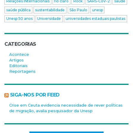
Relações INternacionais
rio claro
Rock
SARS-CoV-2
saúde
saúde pública
sustentabilidade
São Paulo
unesp
Unesp 50 anos
Universidade
universidades estaduais paulistas
CATEGORIAS
Acontece
Artigos
Editoriais
Reportagens
SIGA-NOS POR FEED
Crise em Ceuta evidencia necessidade de rever políticas
de migração, avalia pesquisador da Unesp