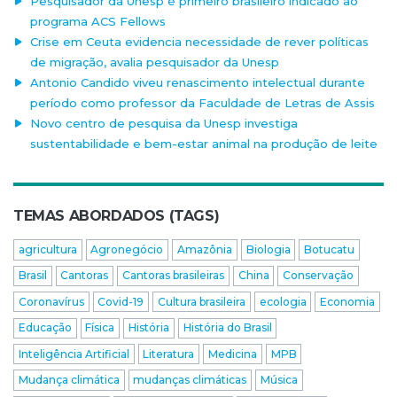
Pesquisador da Unesp é primeiro brasileiro indicado ao
programa ACS Fellows
Crise em Ceuta evidencia necessidade de rever políticas
de migração, avalia pesquisador da Unesp
Antonio Candido viveu renascimento intelectual durante
período como professor da Faculdade de Letras de Assis
Novo centro de pesquisa da Unesp investiga
sustentabilidade e bem-estar animal na produção de leite
TEMAS ABORDADOS (TAGS)
agricultura
Agronegócio
Amazônia
Biologia
Botucatu
Brasil
Cantoras
Cantoras brasileiras
China
Conservação
Coronavírus
Covid-19
Cultura brasileira
ecologia
Economia
Educação
Física
História
História do Brasil
Inteligência Artificial
Literatura
Medicina
MPB
Mudança climática
mudanças climáticas
Música