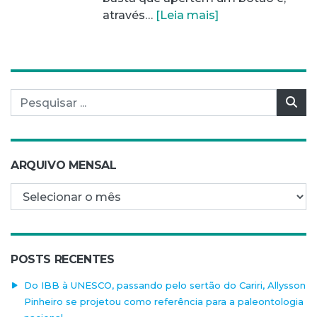
através…
[Leia mais]
Pesquisar por:
Pes
ARQUIVO MENSAL
Arquivo mensal
POSTS RECENTES
Do IBB à UNESCO, passando pelo sertão do Cariri, Allysson
Pinheiro se projetou como referência para a paleontologia