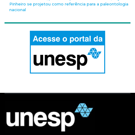
Pinheiro se projetou como referência para a paleontologia
nacional