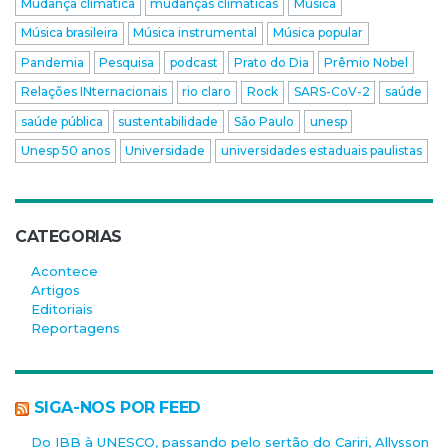
Mudança climática
mudanças climáticas
Música
Música brasileira
Música instrumental
Música popular
Pandemia
Pesquisa
podcast
Prato do Dia
Prêmio Nobel
Relações INternacionais
rio claro
Rock
SARS-CoV-2
saúde
saúde pública
sustentabilidade
São Paulo
unesp
Unesp 50 anos
Universidade
universidades estaduais paulistas
CATEGORIAS
Acontece
Artigos
Editoriais
Reportagens
SIGA-NOS POR FEED
Do IBB à UNESCO, passando pelo sertão do Cariri, Allysson