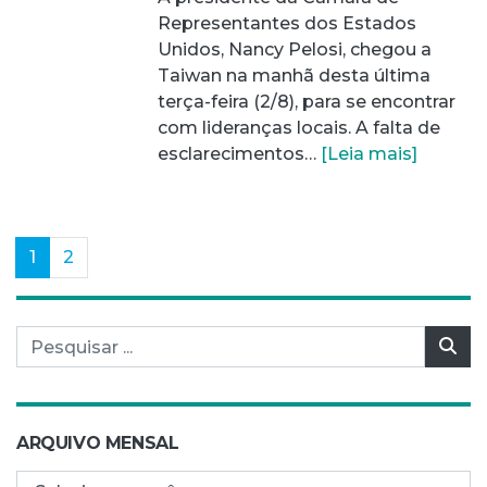
Representantes dos Estados
Unidos, Nancy Pelosi, chegou a
Taiwan na manhã desta última
terça-feira (2/8), para se encontrar
com lideranças locais. A falta de
esclarecimentos…
[Leia mais]
(current)
1
2
Pesquisar por:
Pes
ARQUIVO MENSAL
Arquivo mensal