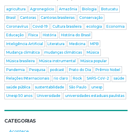
agricultura
Agronegócio
Amazônia
Biologia
Botucatu
Brasil
Cantoras
Cantoras brasileiras
Conservação
Coronavírus
Covid-19
Cultura brasileira
ecologia
Economia
Educação
Física
História
História do Brasil
Inteligência Artificial
Literatura
Medicina
MPB
Mudança climática
mudanças climáticas
Música
Música brasileira
Música instrumental
Música popular
Pandemia
Pesquisa
podcast
Prato do Dia
Prêmio Nobel
Relações INternacionais
rio claro
Rock
SARS-CoV-2
saúde
saúde pública
sustentabilidade
São Paulo
unesp
Unesp 50 anos
Universidade
universidades estaduais paulistas
CATEGORIAS
Acontece