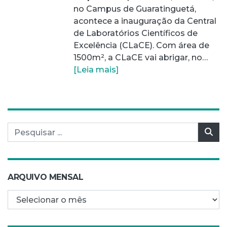
no Campus de Guaratinguetá,
acontece a inauguração da Central
de Laboratórios Científicos de
Excelência (CLaCE). Com área de
1500m², a CLaCE vai abrigar, no…
[Leia mais]
Pesquisar por:
Pes
ARQUIVO MENSAL
Arquivo mensal