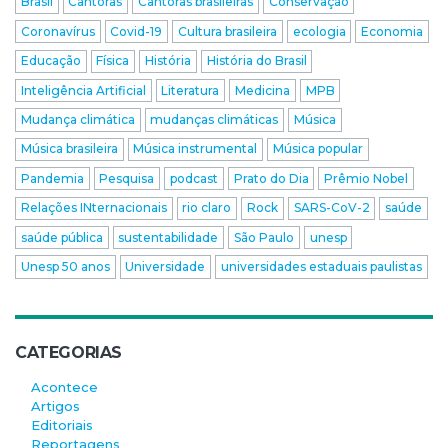
Brasil
Cantoras
Cantoras brasileiras
Conservação
Coronavírus
Covid-19
Cultura brasileira
ecologia
Economia
Educação
Física
História
História do Brasil
Inteligência Artificial
Literatura
Medicina
MPB
Mudança climática
mudanças climáticas
Música
Música brasileira
Música instrumental
Música popular
Pandemia
Pesquisa
podcast
Prato do Dia
Prêmio Nobel
Relações INternacionais
rio claro
Rock
SARS-CoV-2
saúde
saúde pública
sustentabilidade
São Paulo
unesp
Unesp 50 anos
Universidade
universidades estaduais paulistas
CATEGORIAS
Acontece
Artigos
Editoriais
Reportagens