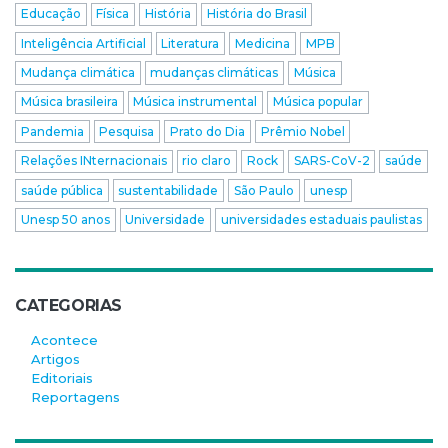
Educação
Física
História
História do Brasil
Inteligência Artificial
Literatura
Medicina
MPB
Mudança climática
mudanças climáticas
Música
Música brasileira
Música instrumental
Música popular
Pandemia
Pesquisa
Prato do Dia
Prêmio Nobel
Relações INternacionais
rio claro
Rock
SARS-CoV-2
saúde
saúde pública
sustentabilidade
São Paulo
unesp
Unesp 50 anos
Universidade
universidades estaduais paulistas
CATEGORIAS
Acontece
Artigos
Editoriais
Reportagens