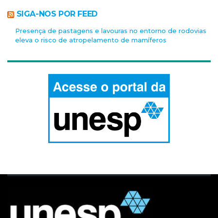
SIGA-NOS POR FEED
Presença de pastagens e lavouras no entorno de rodovias
eleva o risco de atropelamento de mamíferos