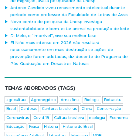
de migração, avalia pesquisador da Unesp
Antonio Candido viveu renascimento intelectual durante
período como professor da Faculdade de Letras de Assis
Novo centro de pesquisa da Unesp investiga
sustentabilidade e bem-estar animal na produção de leite
Di Melo, o “Imorrível”, vive sua melhor fase
El Niño mais intenso em 2026 não resultará
necessariamente em mais destruição se ações de
prevenção forem adotadas, diz docente do Programa de
Pós-Graduação em Desastres Naturais
TEMAS ABORDADOS (TAGS)
agricultura
Agronegócio
Amazônia
Biologia
Botucatu
Brasil
Cantoras
Cantoras brasileiras
China
Conservação
Coronavírus
Covid-19
Cultura brasileira
ecologia
Economia
Educação
Física
História
História do Brasil
Inteligência Artificial
Literatura
Medicina
MPB