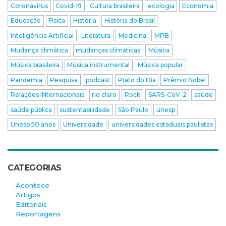
Coronavírus
Covid-19
Cultura brasileira
ecologia
Economia
Educação
Física
História
História do Brasil
Inteligência Artificial
Literatura
Medicina
MPB
Mudança climática
mudanças climáticas
Música
Música brasileira
Música instrumental
Música popular
Pandemia
Pesquisa
podcast
Prato do Dia
Prêmio Nobel
Relações INternacionais
rio claro
Rock
SARS-CoV-2
saúde
saúde pública
sustentabilidade
São Paulo
unesp
Unesp 50 anos
Universidade
universidades estaduais paulistas
CATEGORIAS
Acontece
Artigos
Editoriais
Reportagens