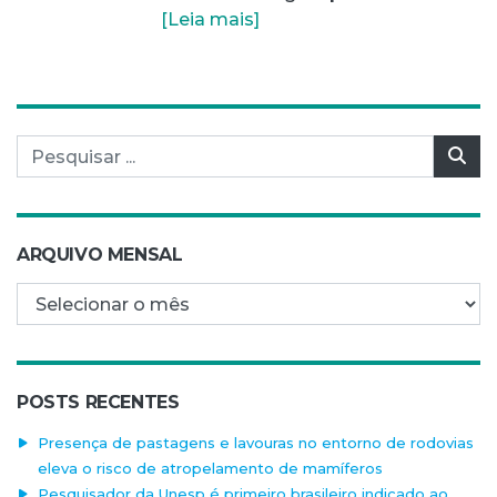
[Leia mais]
Pesquisar por:
Pes
ARQUIVO MENSAL
Arquivo mensal
POSTS RECENTES
Presença de pastagens e lavouras no entorno de rodovias
eleva o risco de atropelamento de mamíferos
Pesquisador da Unesp é primeiro brasileiro indicado ao