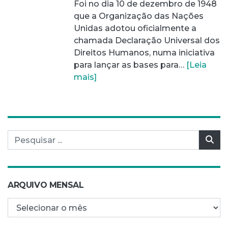
Foi no dia 10 de dezembro de 1948
que a Organização das Nações
Unidas adotou oficialmente a
chamada Declaração Universal dos
Direitos Humanos, numa iniciativa
para lançar as bases para…
[Leia
mais]
Pesquisar por:
Pes
ARQUIVO MENSAL
Arquivo mensal