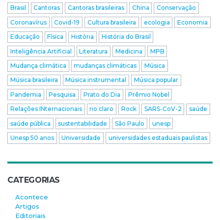
Brasil
Cantoras
Cantoras brasileiras
China
Conservação
Coronavírus
Covid-19
Cultura brasileira
ecologia
Economia
Educação
Física
História
História do Brasil
Inteligência Artificial
Literatura
Medicina
MPB
Mudança climática
mudanças climáticas
Música
Música brasileira
Música instrumental
Música popular
Pandemia
Pesquisa
Prato do Dia
Prêmio Nobel
Relações INternacionais
rio claro
Rock
SARS-CoV-2
saúde
saúde pública
sustentabilidade
São Paulo
unesp
Unesp 50 anos
Universidade
universidades estaduais paulistas
CATEGORIAS
Acontece
Artigos
Editoriais