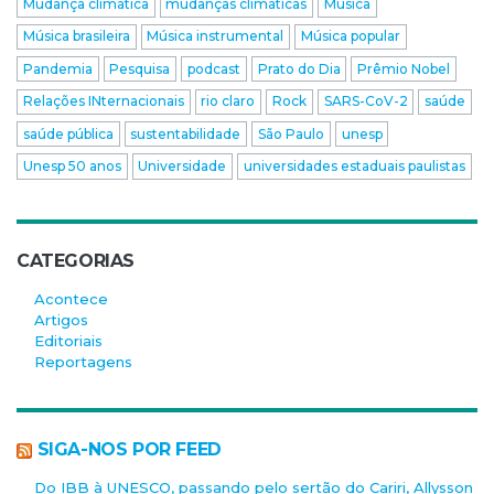
Mudança climática
mudanças climáticas
Música
Música brasileira
Música instrumental
Música popular
Pandemia
Pesquisa
podcast
Prato do Dia
Prêmio Nobel
Relações INternacionais
rio claro
Rock
SARS-CoV-2
saúde
saúde pública
sustentabilidade
São Paulo
unesp
Unesp 50 anos
Universidade
universidades estaduais paulistas
CATEGORIAS
Acontece
Artigos
Editoriais
Reportagens
SIGA-NOS POR FEED
Do IBB à UNESCO, passando pelo sertão do Cariri, Allysson