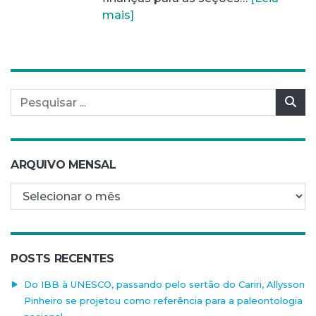
mais]
Pesquisar por:
Pes
ARQUIVO MENSAL
Arquivo mensal
POSTS RECENTES
Do IBB à UNESCO, passando pelo sertão do Cariri, Allysson
Pinheiro se projetou como referência para a paleontologia