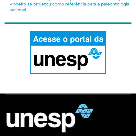
Pinheiro se projetou como referência para a paleontologia
nacional