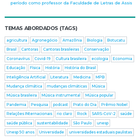
período como professor da Faculdade de Letras de Assis
TEMAS ABORDADOS (TAGS)
agricultura
Agronegócio
Amazônia
Biologia
Botucatu
Brasil
Cantoras
Cantoras brasileiras
Conservação
Coronavírus
Covid-19
Cultura brasileira
ecologia
Economia
Educação
Física
História
História do Brasil
Inteligência Artificial
Literatura
Medicina
MPB
Mudança climática
mudanças climáticas
Música
Música brasileira
Música instrumental
Música popular
Pandemia
Pesquisa
podcast
Prato do Dia
Prêmio Nobel
Relações INternacionais
rio claro
Rock
SARS-CoV-2
saúde
saúde pública
sustentabilidade
São Paulo
unesp
Unesp 50 anos
Universidade
universidades estaduais paulistas