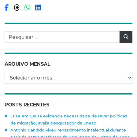
Compartilhar no Facebook
Compartilhar no Threads
Compartilhar no WhatsApp
Compartilhar no LinkedIn
Pesquisar por:
Pes
ARQUIVO MENSAL
Arquivo mensal
POSTS RECENTES
Crise em Ceuta evidencia necessidade de rever políticas
de migração, avalia pesquisador da Unesp
Antonio Candido viveu renascimento intelectual durante