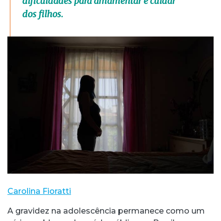
dificuldades para amamentar e cuidar
dos filhos.
Carolina Fioratti
A gravidez na adolescência permanece como um