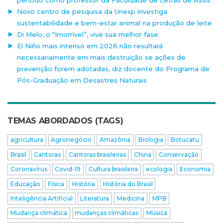
período como professor da Faculdade de Letras de Assis
Novo centro de pesquisa da Unesp investiga
sustentabilidade e bem-estar animal na produção de leite
Di Melo, o “Imorrível”, vive sua melhor fase
El Niño mais intenso em 2026 não resultará
necessariamente em mais destruição se ações de
prevenção forem adotadas, diz docente do Programa de
Pós-Graduação em Desastres Naturais
TEMAS ABORDADOS (TAGS)
agricultura
Agronegócio
Amazônia
Biologia
Botucatu
Brasil
Cantoras
Cantoras brasileiras
China
Conservação
Coronavírus
Covid-19
Cultura brasileira
ecologia
Economia
Educação
Física
História
História do Brasil
Inteligência Artificial
Literatura
Medicina
MPB
Mudança climática
mudanças climáticas
Música