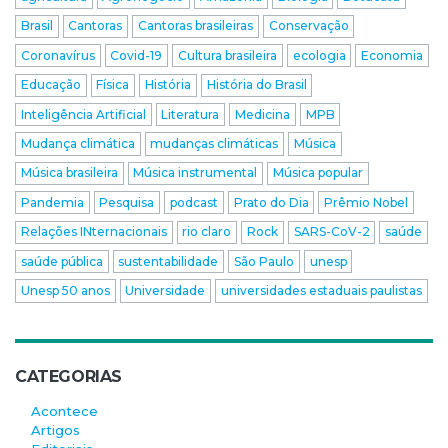
Brasil
Cantoras
Cantoras brasileiras
Conservação
Coronavírus
Covid-19
Cultura brasileira
ecologia
Economia
Educação
Física
História
História do Brasil
Inteligência Artificial
Literatura
Medicina
MPB
Mudança climática
mudanças climáticas
Música
Música brasileira
Música instrumental
Música popular
Pandemia
Pesquisa
podcast
Prato do Dia
Prêmio Nobel
Relações INternacionais
rio claro
Rock
SARS-CoV-2
saúde
saúde pública
sustentabilidade
São Paulo
unesp
Unesp 50 anos
Universidade
universidades estaduais paulistas
CATEGORIAS
Acontece
Artigos