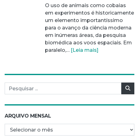
O uso de animais como cobaias
em experimentos é historicamente
um elemento importantíssimo
para o avanço da ciência moderna
em inúmeras áreas, da pesquisa
biomédica aos voos espaciais. Em
paralelo,…
[Leia mais]
Pesquisar por:
Pes
ARQUIVO MENSAL
Arquivo mensal