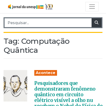
Pesquisar por:
Pes
Tag:
Computação
Quântica
Acontece
Pesquisadores que
demonstraram fenômeno
quântico em circuito
elétrico visível a olho nu
recebem o Nobel de Física de