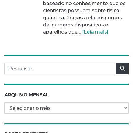
baseado no conhecimento que os
cientistas possuem sobre física
quântica. Graças a ela, dispomos
de inúmeros dispositivos e
aparelhos que…
[Leia mais]
Pesquisar por:
Pes
ARQUIVO MENSAL
Arquivo mensal