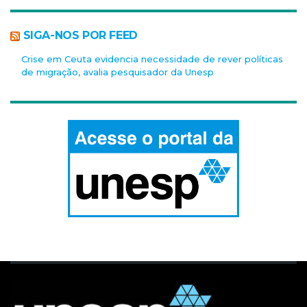
SIGA-NOS POR FEED
Crise em Ceuta evidencia necessidade de rever políticas
de migração, avalia pesquisador da Unesp