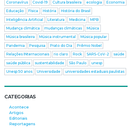
Coronavírus
Covid-19
Cultura brasileira
ecologia
Economia
Educação
Física
História
História do Brasil
Inteligência Artificial
Literatura
Medicina
MPB
Mudança climática
mudanças climáticas
Música
Música brasileira
Música instrumental
Música popular
Pandemia
Pesquisa
Prato do Dia
Prêmio Nobel
Relações INternacionais
rio claro
Rock
SARS-CoV-2
saúde
saúde pública
sustentabilidade
São Paulo
unesp
Unesp 50 anos
Universidade
universidades estaduais paulistas
CATEGORIAS
Acontece
Artigos
Editoriais
Reportagens