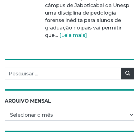
câmpus de Jaboticabal da Unesp,
uma disciplina de pedologia
forense inédita para alunos de
graduação no país vai permitir
que…
[Leia mais]
Pesquisar por:
Pes
ARQUIVO MENSAL
Arquivo mensal