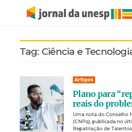
Tag:
Ciência e Tecnologi
Artigos
Plano para “rep
reais do probl
Uma nota do Conselho Na
(CNPq), publicada no últ
Repatriação de Talento