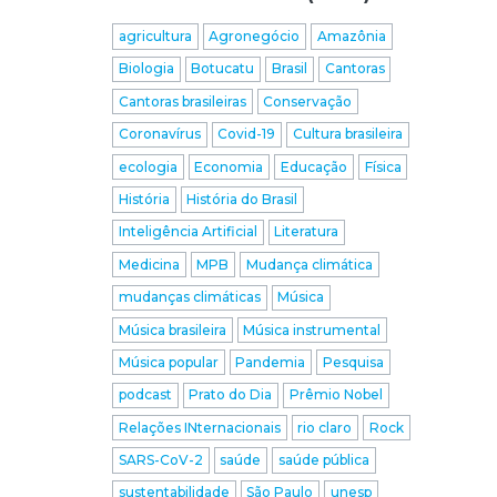
agricultura
Agronegócio
Amazônia
Biologia
Botucatu
Brasil
Cantoras
Cantoras brasileiras
Conservação
Coronavírus
Covid-19
Cultura brasileira
ecologia
Economia
Educação
Física
História
História do Brasil
Inteligência Artificial
Literatura
Medicina
MPB
Mudança climática
mudanças climáticas
Música
Música brasileira
Música instrumental
Música popular
Pandemia
Pesquisa
podcast
Prato do Dia
Prêmio Nobel
Relações INternacionais
rio claro
Rock
SARS-CoV-2
saúde
saúde pública
sustentabilidade
São Paulo
unesp