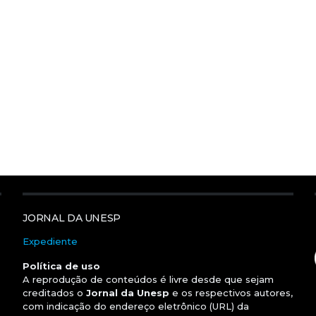
JORNAL DA UNESP
Expediente
Política de uso
A reprodução de conteúdos é livre desde que sejam
creditados o
Jornal da Unesp
e os respectivos autores,
com indicação do endereço eletrônico (URL) da