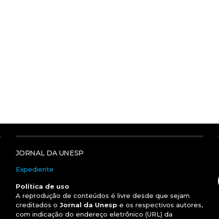
JORNAL DA UNESP
Expediente
Política de uso
A reprodução de conteúdos é livre desde que sejam
creditados o
Jornal da Unesp
e os respectivos autores,
com indicação do endereço eletrônico (URL) da