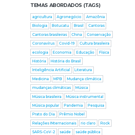
TEMAS ABORDADOS (TAGS)
agricultura
Agronegócio
Amazônia
Biologia
Botucatu
Brasil
Cantoras
Cantoras brasileiras
China
Conservação
Coronavírus
Covid-19
Cultura brasileira
ecologia
Economia
Educação
Física
História
História do Brasil
Inteligência Artificial
Literatura
Medicina
MPB
Mudança climática
mudanças climáticas
Música
Música brasileira
Música instrumental
Música popular
Pandemia
Pesquisa
Prato do Dia
Prêmio Nobel
Relações INternacionais
rio claro
Rock
SARS-CoV-2
saúde
saúde pública