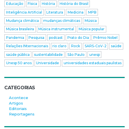
Educação
Física
História
História do Brasil
Inteligência Artificial
Literatura
Medicina
MPB
Mudança climática
mudanças climáticas
Música
Música brasileira
Música instrumental
Música popular
Pandemia
Pesquisa
podcast
Prato do Dia
Prêmio Nobel
Relações INternacionais
rio claro
Rock
SARS-CoV-2
saúde
saúde pública
sustentabilidade
São Paulo
unesp
Unesp 50 anos
Universidade
universidades estaduais paulistas
CATEGORIAS
Acontece
Artigos
Editoriais
Reportagens