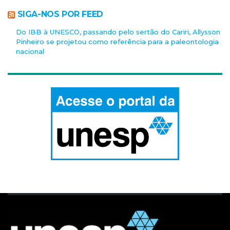
SIGA-NOS POR FEED
Do IBB à UNESCO, passando pelo sertão do Cariri, Allysson
Pinheiro se projetou como referência para a paleontologia
nacional