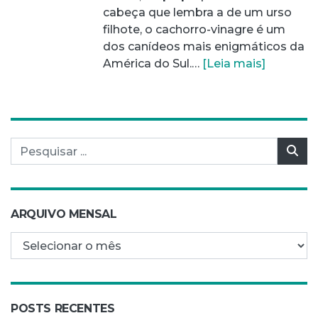
cabeça que lembra a de um urso
filhote, o cachorro-vinagre é um
dos canídeos mais enigmáticos da
América do Sul.…
[Leia mais]
Pesquisar por:
Pes
ARQUIVO MENSAL
Arquivo mensal
POSTS RECENTES