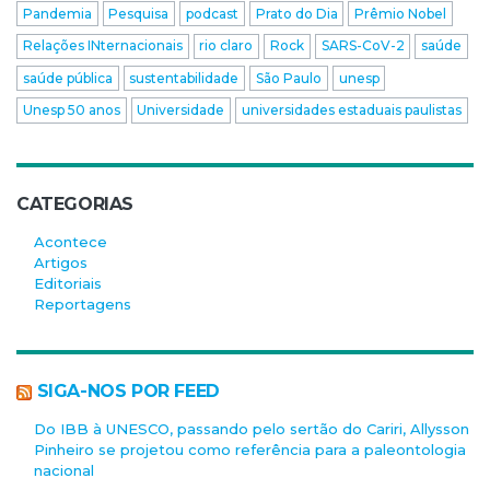
Pandemia
Pesquisa
podcast
Prato do Dia
Prêmio Nobel
Relações INternacionais
rio claro
Rock
SARS-CoV-2
saúde
saúde pública
sustentabilidade
São Paulo
unesp
Unesp 50 anos
Universidade
universidades estaduais paulistas
CATEGORIAS
Acontece
Artigos
Editoriais
Reportagens
SIGA-NOS POR FEED
Do IBB à UNESCO, passando pelo sertão do Cariri, Allysson
Pinheiro se projetou como referência para a paleontologia
nacional