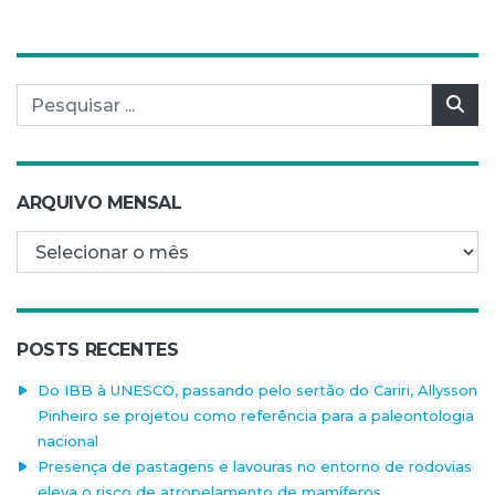
Pesquisar por:
Pes
ARQUIVO MENSAL
Arquivo mensal
POSTS RECENTES
Do IBB à UNESCO, passando pelo sertão do Cariri, Allysson
Pinheiro se projetou como referência para a paleontologia
nacional
Presença de pastagens e lavouras no entorno de rodovias
eleva o risco de atropelamento de mamíferos