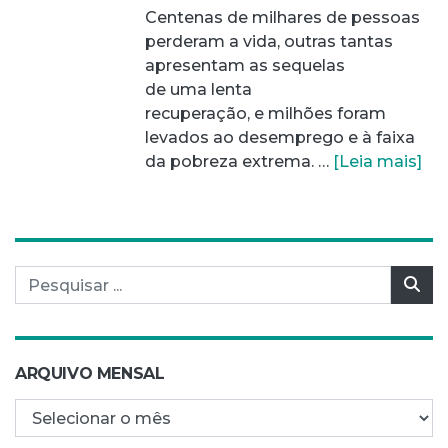
Centenas de milhares de pessoas
perderam a vida, outras tantas
apresentam as sequelas
de uma lenta
recuperação, e milhões foram
levados ao desemprego e à faixa
da pobreza extrema. …
[Leia mais]
Pesquisar por:
Pes
ARQUIVO MENSAL
Arquivo mensal