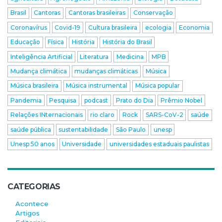
Brasil
Cantoras
Cantoras brasileiras
Conservação
Coronavírus
Covid-19
Cultura brasileira
ecologia
Economia
Educação
Física
História
História do Brasil
Inteligência Artificial
Literatura
Medicina
MPB
Mudança climática
mudanças climáticas
Música
Música brasileira
Música instrumental
Música popular
Pandemia
Pesquisa
podcast
Prato do Dia
Prêmio Nobel
Relações INternacionais
rio claro
Rock
SARS-CoV-2
saúde
saúde pública
sustentabilidade
São Paulo
unesp
Unesp 50 anos
Universidade
universidades estaduais paulistas
CATEGORIAS
Acontece
Artigos