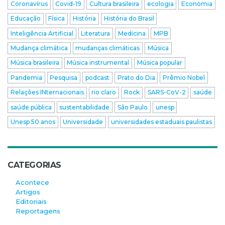
Coronavírus
Covid-19
Cultura brasileira
ecologia
Economia
Educação
Física
História
História do Brasil
Inteligência Artificial
Literatura
Medicina
MPB
Mudança climática
mudanças climáticas
Música
Música brasileira
Música instrumental
Música popular
Pandemia
Pesquisa
podcast
Prato do Dia
Prêmio Nobel
Relações INternacionais
rio claro
Rock
SARS-CoV-2
saúde
saúde pública
sustentabilidade
São Paulo
unesp
Unesp 50 anos
Universidade
universidades estaduais paulistas
CATEGORIAS
Acontece
Artigos
Editoriais
Reportagens