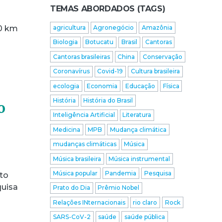
TEMAS ABORDADOS (TAGS)
00 km
agricultura
Agronegócio
Amazônia
Biologia
Botucatu
Brasil
Cantoras
Cantoras brasileiras
China
Conservação
Coronavírus
Covid-19
Cultura brasileira
ecologia
Economia
Educação
Física
História
História do Brasil
o
Inteligência Artificial
Literatura
Medicina
MPB
Mudança climática
mudanças climáticas
Música
Música brasileira
Música instrumental
Música popular
Pandemia
Pesquisa
to
quisa
Prato do Dia
Prêmio Nobel
Relações INternacionais
rio claro
Rock
SARS-CoV-2
saúde
saúde pública