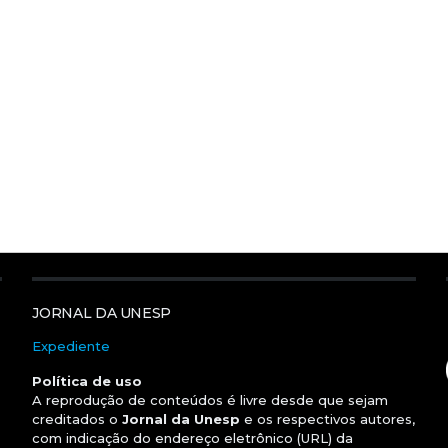
JORNAL DA UNESP
Expediente
Política de uso
A reprodução de conteúdos é livre desde que sejam
creditados o
Jornal da Unesp
e os respectivos autores,
com indicação do endereço eletrônico (URL) da