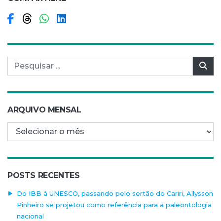
Compartilhar no Facebook
Compartilhar no Threads
Compartilhar no WhatsApp
Compartilhar no LinkedIn
Pesquisar por:
Pes
ARQUIVO MENSAL
Arquivo mensal
POSTS RECENTES
Do IBB à UNESCO, passando pelo sertão do Cariri, Allysson
Pinheiro se projetou como referência para a paleontologia
nacional