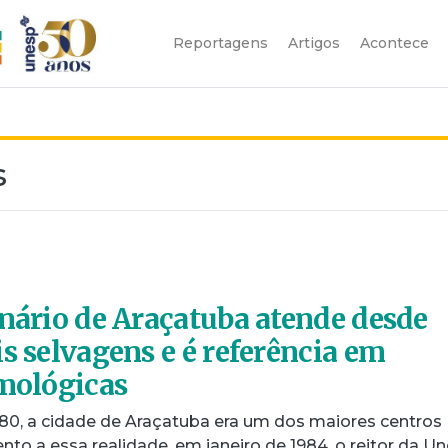
Reportagens
Artigos
Acontece
s
inário de Araçatuba atende desde
s selvagens e é referência em
lmológicas
0, a cidade de Araçatuba era um dos maiores centros
ento a essa realidade, em janeiro de 1984, o reitor da U