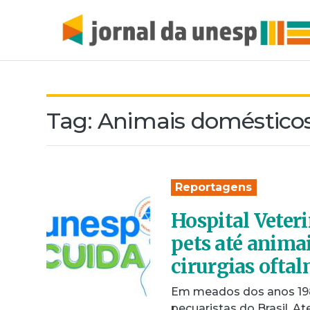
Tag:
Animais doméstico
Reportagens
Hospital Veter
pets até animai
cirurgias ofta
Em meados dos anos 198
pecuaristas do Brasil. At