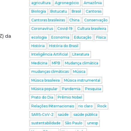
agricultura
Agronegócio
Amazônia
Biologia
Botucatu
Brasil
Cantoras
Cantoras brasileiras
China
Conservação
Coronavírus
Covid-19
Cultura brasileira
Z) da
ecologia
Economia
Educação
Física
História
História do Brasil
Inteligência Artificial
Literatura
Medicina
MPB
Mudança climática
mudanças climáticas
Música
Música brasileira
Música instrumental
Música popular
Pandemia
Pesquisa
Prato do Dia
Prêmio Nobel
Relações INternacionais
rio claro
Rock
SARS-CoV-2
saúde
saúde pública
sustentabilidade
São Paulo
unesp