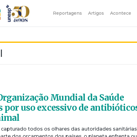
Reportagens
Artigos
Acontece
l
rganização Mundial da Saúde
s por uso excessivo de antibiótico
nimal
 capturado todos os olhares das autoridades sanitária
rte dos orçamentos dos países, o planeta enfrenta ou