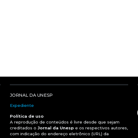
JORNAL DA UNESP
Expediente
Política de uso
A reprodução de conteúdos é livre desde que sejam
creditados o
Jornal da Unesp
e os respectivos autores,
com indicação do endereço eletrônico (URL) da