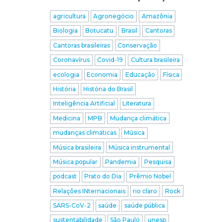
agricultura
Agronegócio
Amazônia
Biologia
Botucatu
Brasil
Cantoras
Cantoras brasileiras
Conservação
Coronavírus
Covid-19
Cultura brasileira
ecologia
Economia
Educação
Física
História
História do Brasil
Inteligência Artificial
Literatura
Medicina
MPB
Mudança climática
mudanças climáticas
Música
Música brasileira
Música instrumental
Música popular
Pandemia
Pesquisa
podcast
Prato do Dia
Prêmio Nobel
Relações INternacionais
rio claro
Rock
SARS-CoV-2
saúde
saúde pública
sustentabilidade
São Paulo
unesp