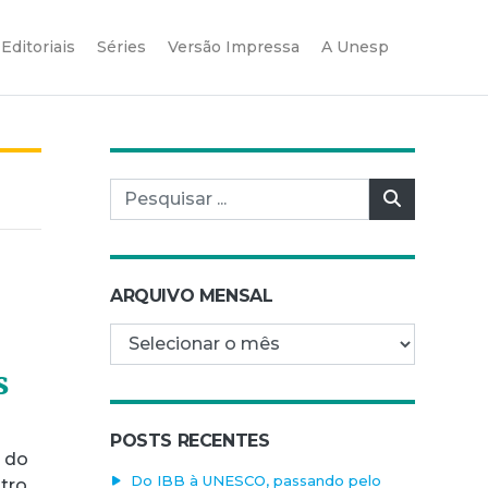
Editoriais
Séries
Versão Impressa
A Unesp
Pesquisar por:
Pesquisar
ARQUIVO MENSAL
Arquivo mensal
s
POSTS RECENTES
s do
Do IBB à UNESCO, passando pelo
tro