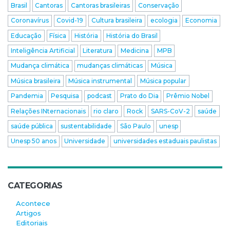
Brasil
Cantoras
Cantoras brasileiras
Conservação
Coronavírus
Covid-19
Cultura brasileira
ecologia
Economia
Educação
Física
História
História do Brasil
Inteligência Artificial
Literatura
Medicina
MPB
Mudança climática
mudanças climáticas
Música
Música brasileira
Música instrumental
Música popular
Pandemia
Pesquisa
podcast
Prato do Dia
Prêmio Nobel
Relações INternacionais
rio claro
Rock
SARS-CoV-2
saúde
saúde pública
sustentabilidade
São Paulo
unesp
Unesp 50 anos
Universidade
universidades estaduais paulistas
CATEGORIAS
Acontece
Artigos
Editoriais