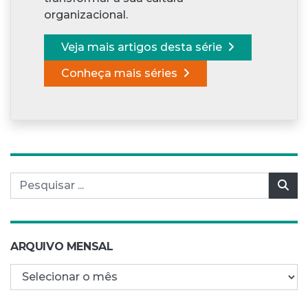
organizacional.
Veja mais artigos desta série
Conheça mais séries
Pesquisar por:
Pes
ARQUIVO MENSAL
Arquivo mensal