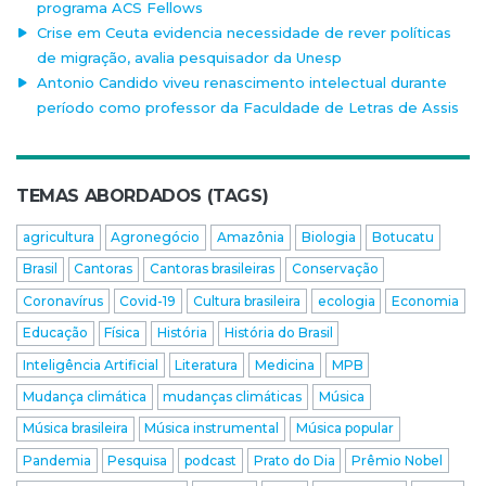
programa ACS Fellows
Crise em Ceuta evidencia necessidade de rever políticas
de migração, avalia pesquisador da Unesp
Antonio Candido viveu renascimento intelectual durante
período como professor da Faculdade de Letras de Assis
TEMAS ABORDADOS (TAGS)
agricultura
Agronegócio
Amazônia
Biologia
Botucatu
Brasil
Cantoras
Cantoras brasileiras
Conservação
Coronavírus
Covid-19
Cultura brasileira
ecologia
Economia
Educação
Física
História
História do Brasil
Inteligência Artificial
Literatura
Medicina
MPB
Mudança climática
mudanças climáticas
Música
Música brasileira
Música instrumental
Música popular
Pandemia
Pesquisa
podcast
Prato do Dia
Prêmio Nobel