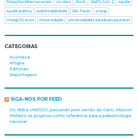
Relações INternacionais
rio claro
Rock
SARS-CoV-2
saúde
saúde pública
sustentabilidade
São Paulo
unesp
Unesp 50 anos
Universidade
universidades estaduais paulistas
CATEGORIAS
Acontece
Artigos
Editoriais
Reportagens
SIGA-NOS POR FEED
Do IBB à UNESCO, passando pelo sertão do Cariri, Allysson
Pinheiro se projetou como referência para a paleontologia
nacional