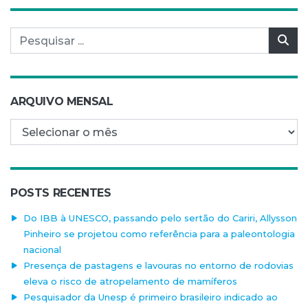
Pesquisar por:
Pes
ARQUIVO MENSAL
Arquivo mensal
POSTS RECENTES
Do IBB à UNESCO, passando pelo sertão do Cariri, Allysson
Pinheiro se projetou como referência para a paleontologia
nacional
Presença de pastagens e lavouras no entorno de rodovias
eleva o risco de atropelamento de mamíferos
Pesquisador da Unesp é primeiro brasileiro indicado ao