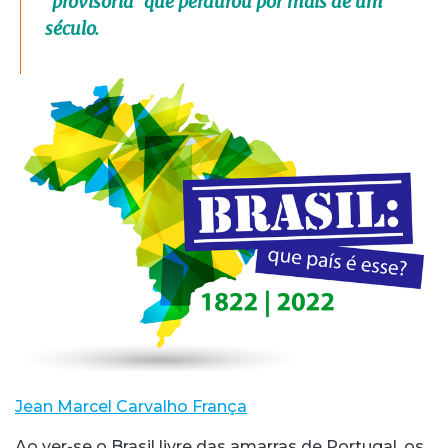
“provisória” que perdurou por mais de um
século.
Jean Marcel Carvalho França
Ao ver-se o Brasil livre das amarras de Portugal, os