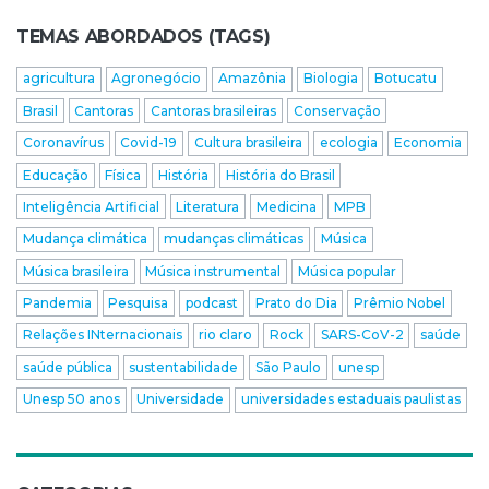
TEMAS ABORDADOS (TAGS)
agricultura
Agronegócio
Amazônia
Biologia
Botucatu
Brasil
Cantoras
Cantoras brasileiras
Conservação
Coronavírus
Covid-19
Cultura brasileira
ecologia
Economia
Educação
Física
História
História do Brasil
Inteligência Artificial
Literatura
Medicina
MPB
Mudança climática
mudanças climáticas
Música
Música brasileira
Música instrumental
Música popular
Pandemia
Pesquisa
podcast
Prato do Dia
Prêmio Nobel
Relações INternacionais
rio claro
Rock
SARS-CoV-2
saúde
saúde pública
sustentabilidade
São Paulo
unesp
Unesp 50 anos
Universidade
universidades estaduais paulistas