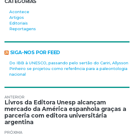
CATEGORIAS
Acontece
Artigos
Editoriais
Reportagens
SIGA-NOS POR FEED
Do IBB à UNESCO, passando pelo sertão do Cariri, Allysson
Pinheiro se projetou como referência para a paleontologia
nacional
Navegação de Post
Livros da Editora Unesp alcançam
mercado da América espanhola graças a
parceria com editora universitária
argentina