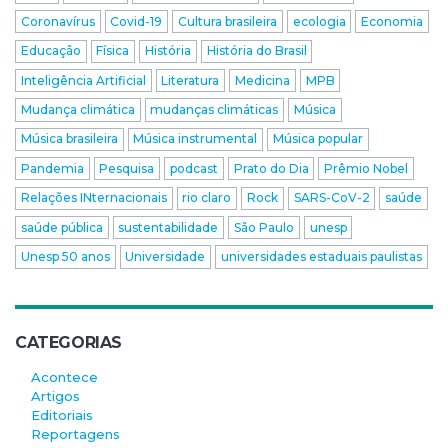
Coronavírus
Covid-19
Cultura brasileira
ecologia
Economia
Educação
Física
História
História do Brasil
Inteligência Artificial
Literatura
Medicina
MPB
Mudança climática
mudanças climáticas
Música
Música brasileira
Música instrumental
Música popular
Pandemia
Pesquisa
podcast
Prato do Dia
Prêmio Nobel
Relações INternacionais
rio claro
Rock
SARS-CoV-2
saúde
saúde pública
sustentabilidade
São Paulo
unesp
Unesp 50 anos
Universidade
universidades estaduais paulistas
CATEGORIAS
Acontece
Artigos
Editoriais
Reportagens