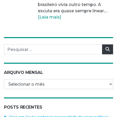
brasileiro vivia outro tempo. A
escuta era quase sempre linear,…
[Leia mais]
Pesquisar por:
Pes
ARQUIVO MENSAL
Arquivo mensal
POSTS RECENTES
Crise em Ceuta evidencia necessidade de rever políticas