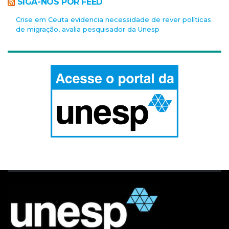
SIGA-NOS POR FEED
Crise em Ceuta evidencia necessidade de rever políticas
de migração, avalia pesquisador da Unesp