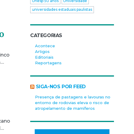
Unesp 50 anos
Universidade
universidades estaduais paulistas
o
CATEGORIAS
Acontece
Artigos
inco
Editoriais
a…
Reportagens
SIGA-NOS POR FEED
Presença de pastagens e lavouras no
entorno de rodovias eleva o risco de
atropelamento de mamíferos
ucano
l…