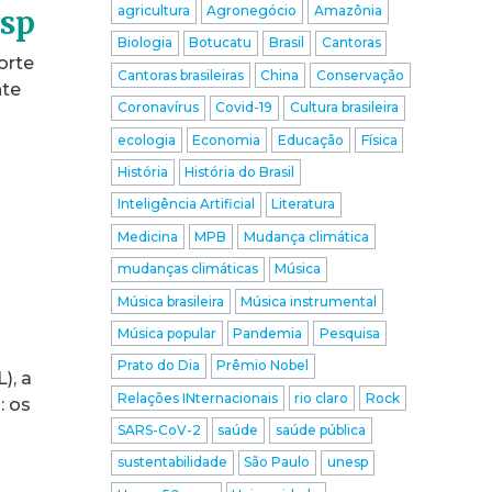
agricultura
Agronegócio
Amazônia
esp
Biologia
Botucatu
Brasil
Cantoras
orte
Cantoras brasileiras
China
Conservação
nte
Coronavírus
Covid-19
Cultura brasileira
ecologia
Economia
Educação
Física
História
História do Brasil
Inteligência Artificial
Literatura
Medicina
MPB
Mudança climática
mudanças climáticas
Música
Música brasileira
Música instrumental
Música popular
Pandemia
Pesquisa
Prato do Dia
Prêmio Nobel
), a
Relações INternacionais
rio claro
Rock
: os
SARS-CoV-2
saúde
saúde pública
sustentabilidade
São Paulo
unesp