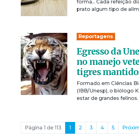
forma... Cada refeição d
prato algum tipo de ali
Reportagens
Egresso da Une
no manejo vete
tigres mantid
Formado em Ciências Bio
(IBB/Unesp), o biólogo 
estar de grandes felinos
(current)
Página 1 de 113
1
2
3
4
5
Próxi