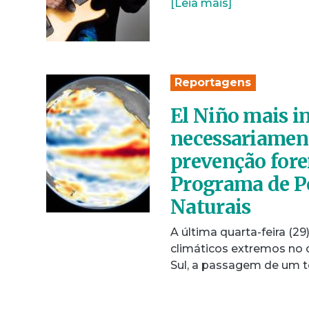
[Leia mais]
Reportagens
El Niño mais i
necessariament
prevenção fore
Programa de P
Naturais
A última quarta-feira (
climáticos extremos no c
Sul, a passagem de um 