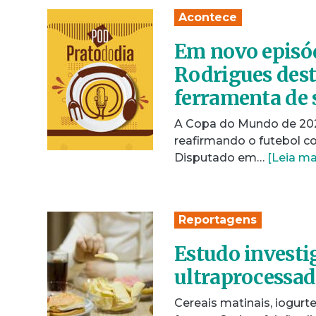
Acontece
Em novo episód
Rodrigues dest
ferramenta de 
A Copa do Mundo de 2026
reafirmando o futebol c
Disputado em…
[Leia ma
Reportagens
Estudo invest
ultraprocessad
Cereais matinais, iogurt