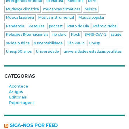
Inteligência Artificial
Literatura
Medicina
MPB
Mudança climática
mudanças climáticas
Música
Música brasileira
Música instrumental
Música popular
Pandemia
Pesquisa
podcast
Prato do Dia
Prêmio Nobel
Relações INternacionais
rio claro
Rock
SARS-CoV-2
saúde
saúde pública
sustentabilidade
São Paulo
unesp
Unesp 50 anos
Universidade
universidades estaduais paulistas
CATEGORIAS
Acontece
Artigos
Editoriais
Reportagens
SIGA-NOS POR FEED