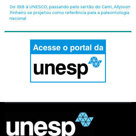
Do IBB à UNESCO, passando pelo sertão do Cariri, Allysson
Pinheiro se projetou como referência para a paleontologia
nacional