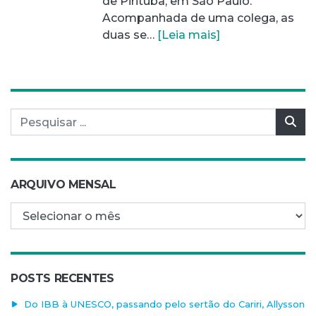
de Pirituba, em São Paulo.
Acompanhada de uma colega, as
duas se…
[Leia mais]
Pesquisar por:
Pes
ARQUIVO MENSAL
Arquivo mensal
POSTS RECENTES
Do IBB à UNESCO, passando pelo sertão do Cariri, Allysson