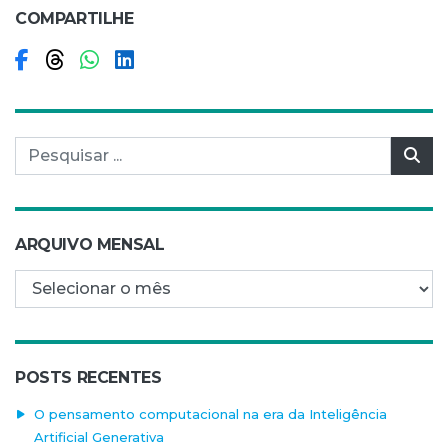
COMPARTILHE
Compartilhar no Facebook
Compartilhar no Threads
Compartilhar no WhatsApp
Compartilhar no LinkedIn
Pesquisar por:
Pes
ARQUIVO MENSAL
Arquivo mensal
POSTS RECENTES
O pensamento computacional na era da Inteligência
Artificial Generativa