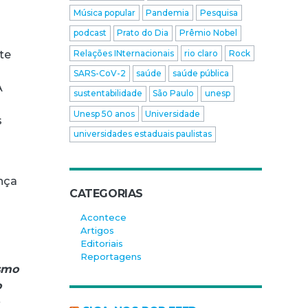
Música popular
Pandemia
Pesquisa
podcast
Prato do Dia
Prêmio Nobel
Relações INternacionais
rio claro
Rock
te
SARS-CoV-2
saúde
saúde pública
A
sustentabilidade
São Paulo
unesp
Unesp 50 anos
Universidade
s
universidades estaduais paulistas
ança
CATEGORIAS
.
Acontece
Artigos
Editoriais
Reportagens
smo
o