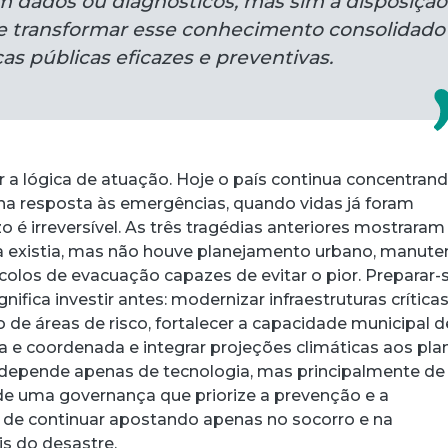
m dados ou diagnósticos, mas sim a disposição
de transformar esse conhecimento consolidado
cas públicas eficazes e preventivas.
r a lógica de atuação. Hoje o país continua concentran
 na resposta às emergências, quando vidas já foram
zo é irreversível. As três tragédias anteriores mostrara
ica existia, mas não houve planejamento urbano, manut
colos de evacuação capazes de evitar o pior. Preparar-
fica investir antes: modernizar infraestruturas críticas
 de áreas de risco, fortalecer a capacidade municipal d
da e coordenada e integrar projeções climáticas aos pla
o depende apenas de tecnologia, mas principalmente de
 de uma governança que priorize a prevenção e a
 de continuar apostando apenas no socorro e na
s do desastre.