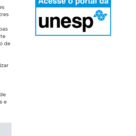
es
tres
apas
nte
o de
izar
 de
s e