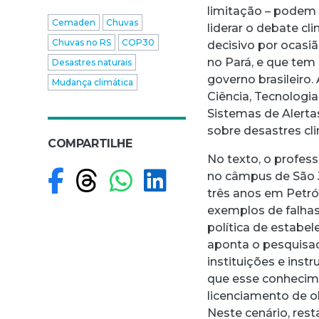
limitação – podem 
Cemaden
Chuvas
liderar o debate cl
Chuvas no RS
COP30
decisivo por ocasi
no Pará, e que tem 
Desastres naturais
governo brasileiro.
Mudança climática
Ciência, Tecnologi
Sistemas de Alerta
sobre desastres cl
COMPARTILHE
No texto, o profes
Compartilhar no F
Compartilhar no
Compartilhar
Compartilh
no câmpus de São J
três anos em Petró
exemplos de falhas
política de estabel
aponta o pesquisad
instituições e inst
que esse conhecim
licenciamento de ob
Neste cenário, res