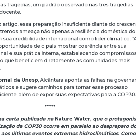
as tragédias, um padrão observado nas três tragédias
docente.
 artigo, essa preparação insuficiente diante do crescen
xtremos ameaça não apenas a resiliência doméstica do
sua credibilidade internacional como líder climático. “
portunidade de o país mostrar coerência entre sua
ional e sua prática interna, estabelecendo compromisso
ão que beneficiem diretamente as comunidades mais
.
ornal da Unesp
, Alcântara aponta as falhas na govern
áticos e sugere caminhos para tornar esse processo
ficiente, além de expor suas expectativas para a COP30
*****
na carta publicada na
Nature Water,
que o protagoni
nização da COP30 ocorre em paralelo ao despreparo d
 aos últimos eventos extremos hidroclimáticos. Como