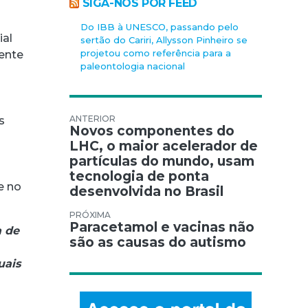
SIGA-NOS POR FEED
Do IBB à UNESCO, passando pelo
ial
sertão do Cariri, Allysson Pinheiro se
projetou como referência para a
ente
paleontologia nacional
Navegação de Post
s
Novos componentes do
LHC, o maior acelerador de
partículas do mundo, usam
tecnologia de ponta
e no
desenvolvida no Brasil
Paracetamol e vacinas não
a de
são as causas do autismo
uais