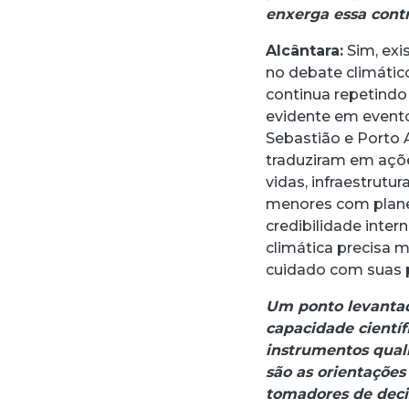
enxerga essa cont
Alcântara:
Sim, exi
no debate climáti
continua repetindo 
evidente em evento
Sebastião e Porto A
traduziram em açõe
vidas, infraestrut
menores com plane
credibilidade inter
climática precisa m
cuidado com suas p
Um ponto levantado
capacidade científ
instrumentos quali
são as orientações
tomadores de deci