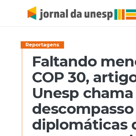
Reportagens
Faltando meno
COP 30, artig
Unesp chama 
descompasso 
diplomáticas d