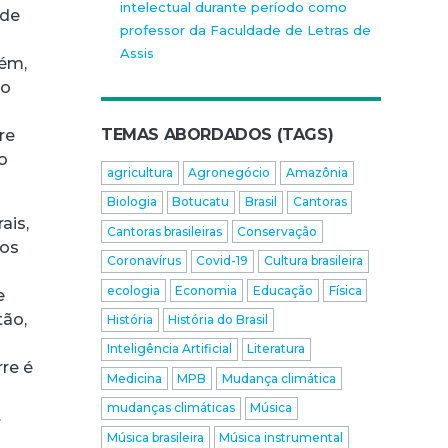
intelectual durante período como
 de
professor da Faculdade de Letras de
Assis
lém,
 o
TEMAS ABORDADOS (TAGS)
re
o
agricultura
Agronegócio
Amazônia
Biologia
Botucatu
Brasil
Cantoras
ais,
Cantoras brasileiras
Conservação
mos
Coronavírus
Covid-19
Cultura brasileira
ecologia
Economia
Educação
Física
e
tão,
História
História do Brasil
Inteligência Artificial
Literatura
rre é
Medicina
MPB
Mudança climática
mudanças climáticas
Música
.
Música brasileira
Música instrumental