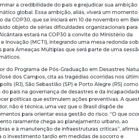
minar a credibilidade do país e prejudicar sua ambição
imático global. Essa ambição, aliás, viverá um momento
ão da COP30, que se iniciará em 10 de novembro em Be
sido objeto de sérias dificuldades organizacionais para
 Alcântara estará na COP30 à convite do Ministério da
a e Inovação (MCTI), integrando uma mesa redonda sob
s para Ameaças Múltiplas que será parte de uma sessã
imáticos.
sor do Programa de Pós-Graduação em Desastres Natur
acebook
 Threads
 no WhatsApp
ar no LinkedIn
osé dos Campos, cita as tragédias ocorridas nos últi
polis (RJ), São Sebastião (SP) e Porto Alegre (RS) como
 do país na governança de desastres e da incapacidad
ecer políticas que estimulem ações preventivas. A ques
or, não é técnica, uma vez que o Brasil dispõe de
rumentos para orientar essa gestão do risco. “O que oco
ento raramente chega ao planejamento urbano, ao
ras e à manutenção de infraestruturas críticas”, afirma
ta o investimento tardio em medidas de socorro e