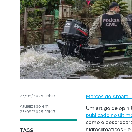
23/09/2025, 18h17
Marcos do Amaral 
Atualizado em:
Um artigo de opini
23/09/2025, 18h17
publicado no últim
como o despreparo 
hidroclimáticos – 
TAGS