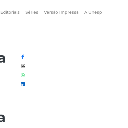
Editoriais
Séries
Versão Impressa
A Unesp
a
Compartilhar no Facebook
Compartilhar no Threads
Compartilhar no WhatsApp
Compartilhar no LinkedIn
a