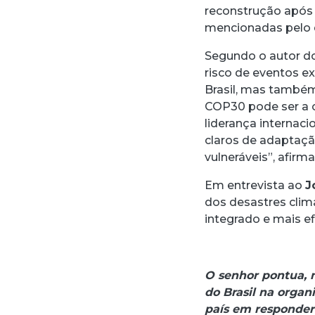
reconstrução após 
mencionadas pelo 
Segundo o autor do
risco de eventos e
Brasil, mas também 
COP30 pode ser a o
liderança internac
claros de adaptaç
vulneráveis”, afirma
Em entrevista ao
J
dos desastres clim
integrado e mais e
O senhor pontua, 
do Brasil na orga
país em responder