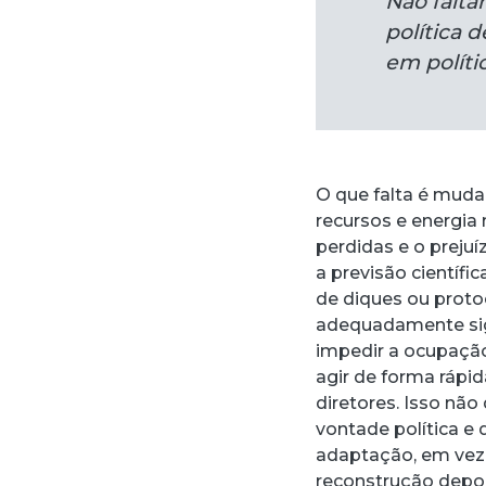
Não falta
política 
em políti
O que falta é muda
recursos e energia
perdidas e o prejuí
a previsão científ
de diques ou proto
adequadamente signi
impedir a ocupação
agir de forma rápi
diretores. Isso nã
vontade política e
adaptação, em vez
reconstrução depoi