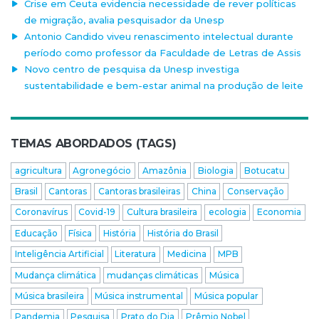
Crise em Ceuta evidencia necessidade de rever políticas
de migração, avalia pesquisador da Unesp
Antonio Candido viveu renascimento intelectual durante
período como professor da Faculdade de Letras de Assis
Novo centro de pesquisa da Unesp investiga
sustentabilidade e bem-estar animal na produção de leite
TEMAS ABORDADOS (TAGS)
agricultura
Agronegócio
Amazônia
Biologia
Botucatu
Brasil
Cantoras
Cantoras brasileiras
China
Conservação
Coronavírus
Covid-19
Cultura brasileira
ecologia
Economia
Educação
Física
História
História do Brasil
Inteligência Artificial
Literatura
Medicina
MPB
Mudança climática
mudanças climáticas
Música
Música brasileira
Música instrumental
Música popular
Pandemia
Pesquisa
Prato do Dia
Prêmio Nobel