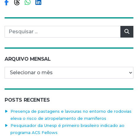
Compartilhar no Facebook
Compartilhar no Threads
Compartilhar no WhatsApp
Compartilhar no LinkedIn
Pesquisar por:
Pes
ARQUIVO MENSAL
Arquivo mensal
POSTS RECENTES
Presença de pastagens e lavouras no entorno de rodovias
eleva o risco de atropelamento de mamíferos
Pesquisador da Unesp é primeiro brasileiro indicado ao
programa ACS Fellows