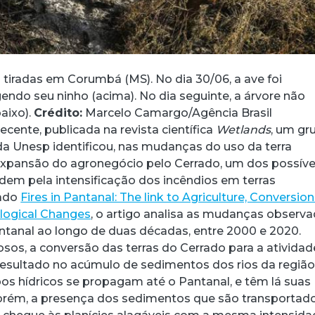
 tiradas em Corumbá (MS). No dia 30/06, a ave foi
endo seu ninho (acima). No dia seguinte, a árvore não
baixo).
Crédito:
Marcelo Camargo/Agência Brasil
cente, publicada na revista científica
Wetlands
, um gr
a Unesp identificou, nas mudanças do uso da terra
expansão do agronegócio pelo Cerrado, um dos possíve
dem pela intensificação dos incêndios em terras
lado
Fires in Pantanal: The link to Agriculture, Conversion
logical Changes
, o artigo analisa as mudanças observ
ntanal ao longo de duas décadas, entre 2000 e 2020.
sos, a conversão das terras do Cerrado para a atividad
esultado no acúmulo de sedimentos dos rios da região
os hídricos se propagam até o Pantanal, e têm lá suas
orém, a presença dos sedimentos que são transportad