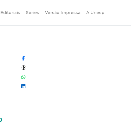
Editoriais
Séries
Versão Impressa
A Unesp
Compartilhar no Facebook
Compartilhar no Threads
Compartilhar no WhatsApp
Compartilhar no LinkedIn
o