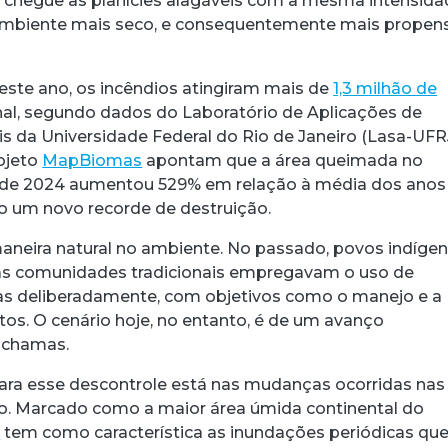
chegue às planícies alagáveis com a mesma intensida
ambiente mais seco, e consequentemente mais propen
ste ano, os incêndios atingiram mais de
1,3 milhão de
al, segundo dados do Laboratório de Aplicações de
is da Universidade Federal do Rio de Janeiro (Lasa-UFRJ
ojeto
MapBiomas
apontam que a área queimada no
 de 2024 aumentou 529% em relação à média dos anos
do um novo recorde de destruição.
aneira natural no ambiente. No passado, povos indígen
ras comunidades tradicionais empregavam o uso de
as deliberadamente, com objetivos como o manejo e a
os. O cenário hoje, no entanto, é de um avanço
 chamas.
ara esse descontrole está nas mudanças ocorridas nas
o. Marcado como a maior área úmida continental do
l
tem como característica as inundações periódicas qu