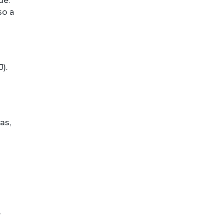
de.
so a
).
as,
e