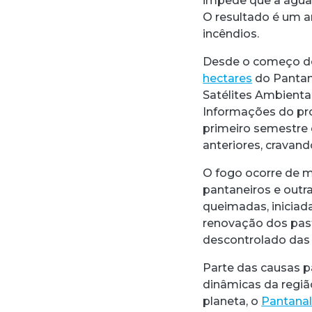
impede que a água 
O resultado é um 
incêndios.
Desde o começo de
hectares
do Pantan
Satélites Ambienta
Informações do pr
primeiro semestre
anteriores, cravan
O fogo ocorre de m
pantaneiros e out
queimadas, iniciad
renovação dos past
descontrolado das
Parte das causas p
dinâmicas da regiã
planeta, o
Pantana