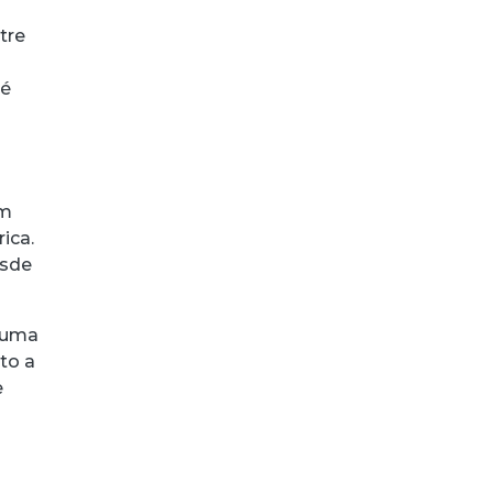
tre
 é
Em
ica.
esde
e uma
to a
e