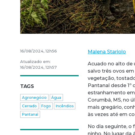
16/08/2024, 12h56
Malena Stariolo
Atualizado em:
Acuado no alto de u
16/08/2024, 12h57
salvo três ovos em
vegetação, tostado
Pantanal desde 1º d
TAGS
estranhamento em u
Agronegócio
Água
Corumbá, MS, no úl
Cerrado
Fogo
Incêndios
mais gregário, conh
às vezes até em co
Pantanal
No dia seguinte, o
ninho. No lugar da