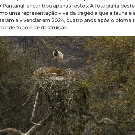
 Pantanal, encontrou apenas restos. A fotografia deste
o uma representação viva da tragédia que a fauna e 
acebook
 Threads
 no WhatsApp
ar no LinkedIn
oltaram a vivenciar em 2024, quatro anos após o bioma t
rde de fogo e de destruição.