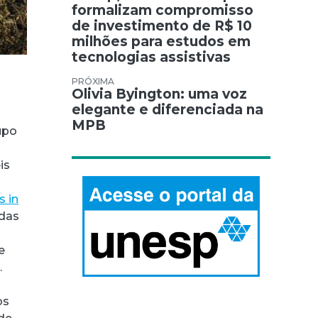
formalizam compromisso
de investimento de R$ 10
milhões para estudos em
tecnologias assistivas
Olivia Byington: uma voz
elegante e diferenciada na
MPB
upo
is
s in
adas
e
.
os