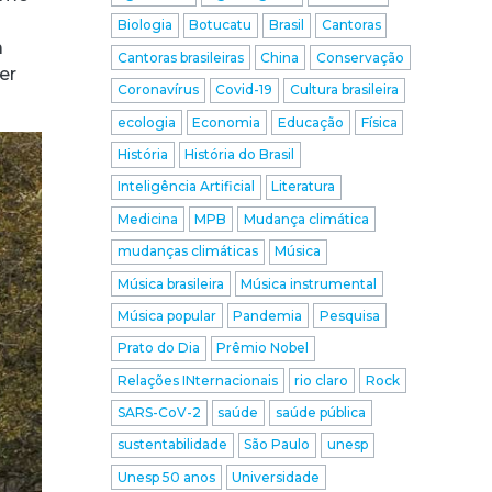
Biologia
Botucatu
Brasil
Cantoras
a
Cantoras brasileiras
China
Conservação
er
Coronavírus
Covid-19
Cultura brasileira
ecologia
Economia
Educação
Física
História
História do Brasil
Inteligência Artificial
Literatura
Medicina
MPB
Mudança climática
mudanças climáticas
Música
Música brasileira
Música instrumental
Música popular
Pandemia
Pesquisa
Prato do Dia
Prêmio Nobel
Relações INternacionais
rio claro
Rock
SARS-CoV-2
saúde
saúde pública
sustentabilidade
São Paulo
unesp
Unesp 50 anos
Universidade