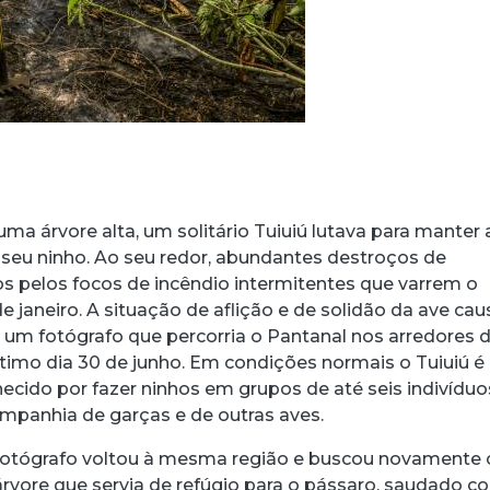
ma árvore alta, um solitário Tuiuiú lutava para manter 
 seu ninho. Ao seu redor, abundantes destroços de
s pelos focos de incêndio intermitentes que varrem o
e janeiro. A situação de aflição e de solidão da ave ca
m fotógrafo que percorria o Pantanal nos arredores 
timo dia 30 de junho. Em condições normais o Tuiuiú é
ecido por fazer ninhos em grupos de até seis indivíduos
mpanhia de garças e de outras aves.
 fotógrafo voltou à mesma região e buscou novamente 
 árvore que servia de refúgio para o pássaro, saudado 