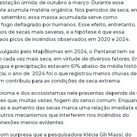
estação úmida, de outubro a março. Durante esse
te acumula matéria orgânica. Nos períodos de seca, en
 e setembro, essa massa acumulada serve como
 fogo deflagrado por humanos. Esse efeito, entretanto,
nos de secas mais severas, e a hipótese é que essa
e aos picos de incêndios observados em 2020 e 2024.
vulgado pelo MapBiomas em 2024, o Pantanal tem se
 cada vez mais seca, em virtude de diversos fatores. 
 água e precipitação estavam 61% abaixo da média histór
ia, o ano de 2024 foi o que registrou menos chuvas d
 contribuiu para as condições de seca extrema.
m bioma e dos ecossistemas nele presentes depende d
ções que, muitas vezes, fogem do senso comum. Enquan
vas e aumento das secas marca uma relação imediata 
 outros mecanismos que interferem nos incêndios do
conexões menos evidentes.
com surpresa que a pesquisadora Klécia Gili Massi, do