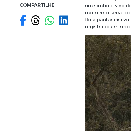
COMPARTILHE
um símbolo vivo do
momento serve com
Compartilhar no F
Compartilhar no
Compartilhar
Compartilh
flora pantaneira v
registrado um reco