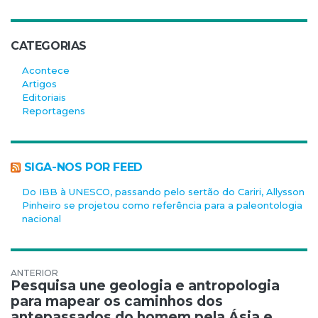
CATEGORIAS
Acontece
Artigos
Editoriais
Reportagens
SIGA-NOS POR FEED
Do IBB à UNESCO, passando pelo sertão do Cariri, Allysson
Pinheiro se projetou como referência para a paleontologia
nacional
Navegação de Post
Pesquisa une geologia e antropologia
para mapear os caminhos dos
antepassados do homem pela Ásia e