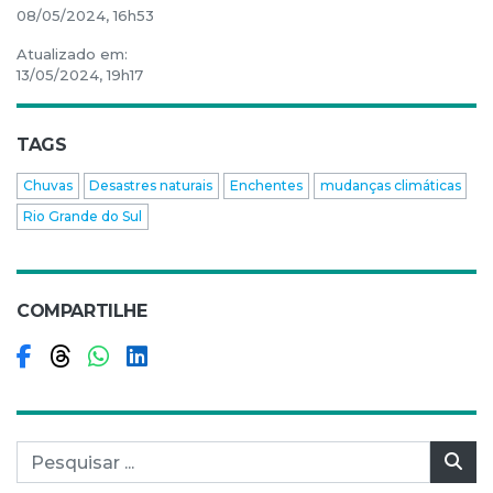
08/05/2024, 16h53
Atualizado em:
13/05/2024, 19h17
TAGS
Chuvas
Desastres naturais
Enchentes
mudanças climáticas
Rio Grande do Sul
COMPARTILHE
Compartilhar no Facebook
Compartilhar no Threads
Compartilhar no WhatsApp
Compartilhar no LinkedIn
Pesquisar por:
Pes