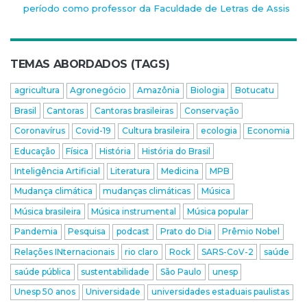
período como professor da Faculdade de Letras de Assis
TEMAS ABORDADOS (TAGS)
agricultura
Agronegócio
Amazônia
Biologia
Botucatu
Brasil
Cantoras
Cantoras brasileiras
Conservação
Coronavírus
Covid-19
Cultura brasileira
ecologia
Economia
Educação
Física
História
História do Brasil
Inteligência Artificial
Literatura
Medicina
MPB
Mudança climática
mudanças climáticas
Música
Música brasileira
Música instrumental
Música popular
Pandemia
Pesquisa
podcast
Prato do Dia
Prêmio Nobel
Relações INternacionais
rio claro
Rock
SARS-CoV-2
saúde
saúde pública
sustentabilidade
São Paulo
unesp
Unesp 50 anos
Universidade
universidades estaduais paulistas