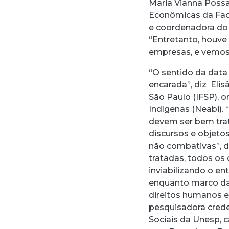
Maria Vianna Possa
Econômicas da Facu
e coordenadora do L
“Entretanto, houve
empresas, e vemos
“O sentido da dat
encarada”, diz Elis
São Paulo (IFSP), o
Indígenas (Neabi).
devem ser bem tra
discursos e objetos
não combativas”, 
tratadas, todos os
inviabilizando o e
enquanto marco das
direitos humanos e
pesquisadora cred
Sociais da Unesp, 