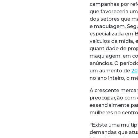
campanhas por refo
que favoreceria um
dos setores que ma
e maquiagem. Se
especializada em B
veículos da mídia
quantidade de prop
maquiagem, em comp
anúncios. O perío
um aumento de
20
no ano inteiro, o 
A crescente mercan
preocupação com o
essencialmente par
mulheres no centro
“Existe uma multip
demandas que atual