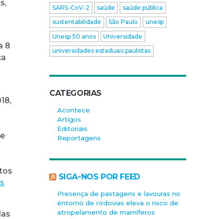
s,
SARS-CoV-2
saúde
saúde pública
sustentabilidade
São Paulo
unesp
Unesp 50 anos
Universidade
a 8
universidades estaduais paulistas
ca
CATEGORIAS
18,
Acontece
s
Artigos
o
Editoriais
te
Reportagens
a
atos
SIGA-NOS POR FEED
as
Presença de pastagens e lavouras no
entorno de rodovias eleva o risco de
atropelamento de mamíferos
das