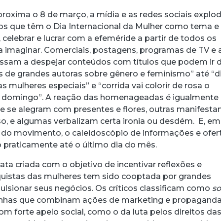
roxima o 8 de março, a mídia e as redes sociais expl
s que têm o Dia Internacional da Mulher como tema e
 celebrar e lucrar com a efeméride a partir de todos os
a imaginar. Comerciais, postagens, programas de TV e 
assam a despejar conteúdos com títulos que podem ir 
s de grandes autoras sobre gênero e feminismo” até “d
s mulheres especiais” e “corrida vai colorir de rosa o
 domingo”. A reação das homenageadas é igualmente
que se alegram com presentes e flores, outras manifest
, e algumas verbalizam certa ironia ou desdém. E, e
ce do movimento, o caleidoscópio de informações e ofer
 praticamente até o último dia do mês.
ta criada com o objetivo de incentivar reflexões e
acebook
 Threads
 no WhatsApp
ar no LinkedIn
quistas das mulheres tem sido cooptada por grandes
lsionar seus negócios. Os críticos classificam como
so
nhas que combinam ações de marketing e propagand
m forte apelo social, como o da luta pelos direitos da