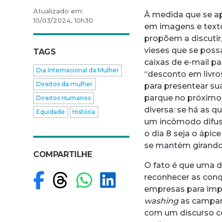
Atualizado em:
À medida que se ap
10/03/2024, 10h30
em imagens e texto
propõem a discutir,
vieses que se poss
TAGS
caixas de e-mail p
Dia Internacional da Mulher
“desconto em livro
Direitos da mulher
para presentear sua
parque no próximo
Direitos Humanos
diversa: se há as 
Equidade
História
um incômodo difuso
o dia 8 seja o ápi
se mantém girando
COMPARTILHE
O fato é que uma da
Compartilhar no F
Compartilhar no
Compartilhar
Compartilh
reconhecer as con
empresas para impu
washing
as campa
com um discurso co