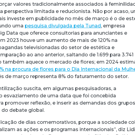
rçar valores tradicionalmente associados à feminilidad
a perspectiva limitada e reducionista. Não por acaso, 
is investe em publicidade no mês de março é o de est
gundo uma
pesquisa divulgada pela Tunad
, empresa
ig Data que oferece consultorias para anunciantes e
, em 2023 houve um aumento de mais de 120% na
agandas televisionadas do setor de estética e
aração ao ano anterior, saltando de 1.699 para 3.741
do também aquece o mercado de flores; em 2024 estim
% na procura de flores para o Dia Internacional da Mulh
mês de março representa 8% do faturamento do setor.
tilização suscita, em algumas pesquisadoras, a
 esvaziamento de uma data que foi concebida
a promover reflexão, e inserir as demandas dos grupo
 do debate global.
licação de dias comemorativos, porque a sociedade co
izam as ações e os programas internacionais”, diz Lid