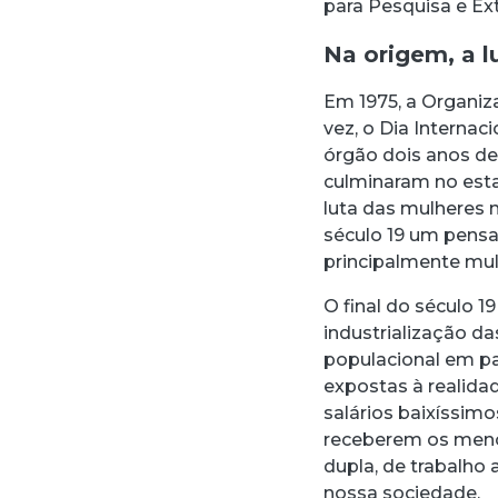
para Pesquisa e Ex
Na origem, a l
Em 1975, a Organi
vez, o Dia Internac
órgão dois anos de
culminaram no esta
luta das mulheres 
século 19 um pens
principalmente mulh
O final do século 
industrialização 
populacional em p
expostas à realidad
salários baixíssim
receberem os meno
dupla, de trabalho
nossa sociedade.