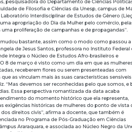
s, pesquisadora do Departamento de Ciências Política
ldade de Filosofia e Ciências da Unesp, campus de Mar
aboratório Interdisciplinar de Estudos de Gênero (Lieg
 uma apropriação do Dia da Mulher pelo comércio, pela
 uma proliferação de campanhas e de propagandas”.
a mudou bastante, assim como o modo como passou a 
ângela de Jesus Santos, professora no Instituto Federal
nde integra o Núcleo de Estudos Afro-brasileiros e
 “O 8 de março é visto como um dia em que as mulhere
tadas, receberem flores ou serem presenteadas com
 que as vinculam mais às suas características sensíveis
diz. “Mas devemos ser reconhecidas pelo que somos, e
 dias. Essa perspectiva romantizada da data acaba
ntendimento do momento histórico que ela representa,
 exigências históricas de mulheres do ponto de vista
 dos direitos civis”, afirma a docente, que também é
enciada no Programa de Pós-Graduação em Ciências
câmpus Araraquara, e associada ao Núcleo Negro da U