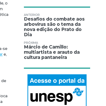
e, o
um
ética
Navegação de Post
Desafios do combate aos
arbovírus são o tema da
nova edição do Prato do
Dia
Márcio de Camillo:
a-se
multiartista e arauto da
er
e,
cultura pantaneira
s de
loca
ia