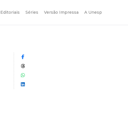
Editoriais
Séries
Versão Impressa
A Unesp
Compartilhar no Facebook
Compartilhar no Threads
Compartilhar no WhatsApp
Compartilhar no LinkedIn