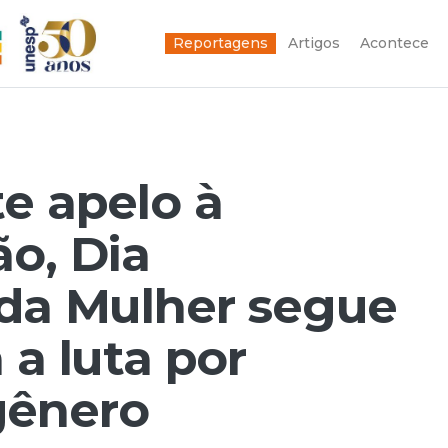
Reportagens
Artigos
Acontece
te apelo à
ão, Dia
 da Mulher segue
 a luta por
gênero