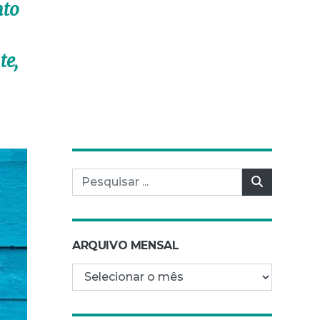
nto
te,
Pesquisar por:
Pesquisar
ARQUIVO MENSAL
Arquivo mensal