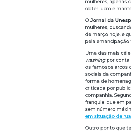
mulheres, apenas c
obter lucro e mant
O
Jornal da Unes
mulheres, buscando
de março hoje, e q
pela emancipação 
Uma das mais céle
washing
por conta 
os famosos arcos d
sociais da companhi
forma de homenage
criticada por publ
companhia. Segundo
franquia, que em pa
sem número máxim
em situação de ru
Outro ponto que t