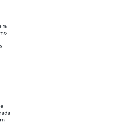
ira
esmo
“A
de
rnada
 em