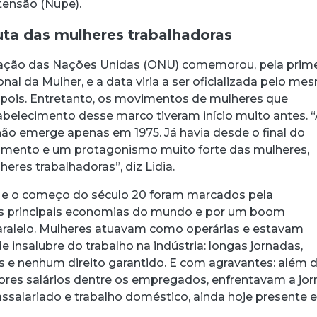
tensão (Nupe).
uta das mulheres trabalhadoras
zação das Nações Unidas (ONU) comemorou, pela prime
ional da Mulher, e a data viria a ser oficializada pelo m
pois. Entretanto, os movimentos de mulheres que
belecimento desse marco tiveram início muito antes. 
não emerge apenas em 1975. Já havia desde o final do
amento e um protagonismo muito forte das mulheres,
eres trabalhadoras”, diz Lidia.
19 e o começo do século 20 foram marcados pela
das principais economias do mundo e por um boom
aralelo. Mulheres atuavam como operárias e estavam
e insalubre do trabalho na indústria: longas jornadas,
os e nenhum direito garantido. E com agravantes: além 
res salários dentre os empregados, enfrentavam a jo
 assalariado e trabalho doméstico, ainda hoje presente