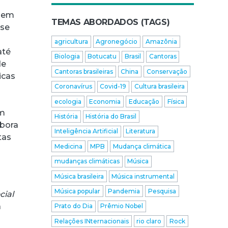
odem
TEMAS ABORDADOS (TAGS)
 se
agricultura
Agronegócio
Amazônia
até
Biologia
Botucatu
Brasil
Cantoras
de
Cantoras brasileiras
China
Conservação
icas
Coronavírus
Covid-19
Cultura brasileira
ecologia
Economia
Educação
Física
am
História
História do Brasil
mbora
Inteligência Artificial
Literatura
tas
Medicina
MPB
Mudança climática
mudanças climáticas
Música
Música brasileira
Música instrumental
Música popular
Pandemia
Pesquisa
cial
a
Prato do Dia
Prêmio Nobel
s
Relações INternacionais
rio claro
Rock