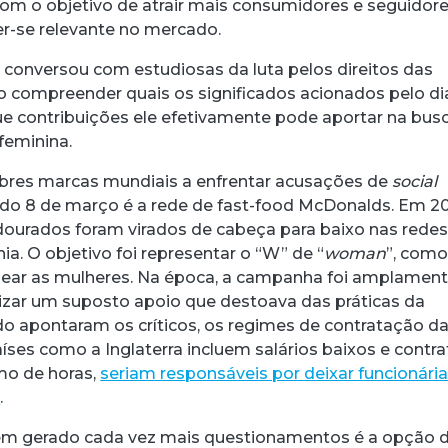
om o objetivo de atrair mais consumidores e seguidore
er-se relevante no mercado.
p
conversou com estudiosas da luta pelos direitos das
 compreender quais os significados acionados pelo di
ue contribuições ele efetivamente pode aportar na bus
feminina.
bres marcas mundiais a enfrentar acusações de
social
do 8 de março é a rede de fast-food McDonalds. Em 20
ourados foram virados de cabeça para baixo nas rede
a. O objetivo foi representar o “W” de “
woman
”, com
ar as mulheres. Na época, a campanha foi amplamen
icizar um suposto apoio que destoava das práticas da
 apontaram os críticos, os regimes de contratação d
íses como a Inglaterra incluem salários baixos e contr
o de horas,
seriam responsáveis por deixar funcionári
a
.
em gerado cada vez mais questionamentos é a opção 