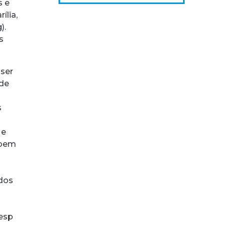
s e
ília,
).
s
ser
 de
s
 e
 bem
 dos
nesp