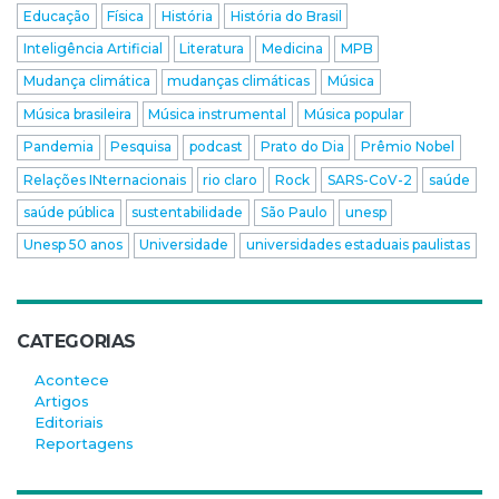
Educação
Física
História
História do Brasil
Inteligência Artificial
Literatura
Medicina
MPB
Mudança climática
mudanças climáticas
Música
Música brasileira
Música instrumental
Música popular
Pandemia
Pesquisa
podcast
Prato do Dia
Prêmio Nobel
Relações INternacionais
rio claro
Rock
SARS-CoV-2
saúde
saúde pública
sustentabilidade
São Paulo
unesp
Unesp 50 anos
Universidade
universidades estaduais paulistas
CATEGORIAS
Acontece
Artigos
Editoriais
Reportagens