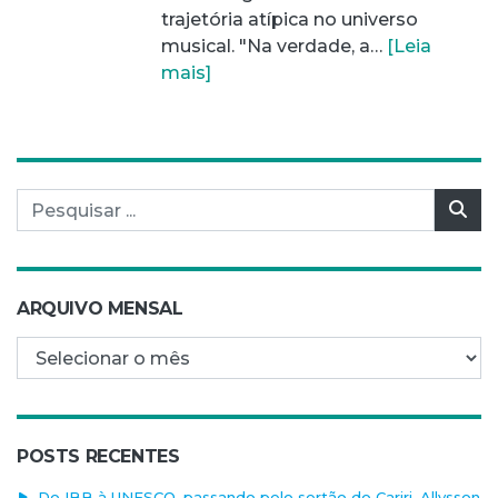
trajetória atípica no universo
musical. "Na verdade, a…
[Leia
mais]
Pesquisar por:
Pes
ARQUIVO MENSAL
Arquivo mensal
POSTS RECENTES
Do IBB à UNESCO, passando pelo sertão do Cariri, Allysson