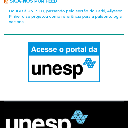
SIGA-NOS POR FEED
Do IBB à UNESCO, passando pelo sertão do Cariri, Allysson
Pinheiro se projetou como referência para a paleontologia
nacional