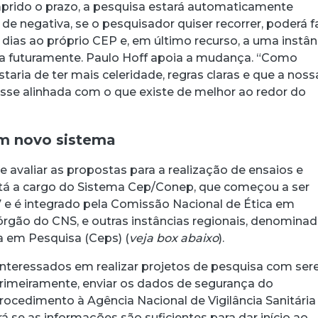
mprido o prazo, a pesquisa estará automaticamente
e negativa, se o pesquisador quiser recorrer, poderá f
 dias ao próprio CEP e, em último recurso, a uma instân
ada futuramente. Paulo Hoff apoia a mudança. “Como
staria de ter mais celeridade, regras claras e que a noss
se alinhada com o que existe de melhor ao redor do
m novo sistema
 de avaliar as propostas para a realização de ensaios e
stá a cargo do Sistema Cep/Conep, que começou a ser
 e é integrado pela Comissão Nacional de Ética em
órgão do CNS, e outras instâncias regionais, denomina
 em Pesquisa (Ceps) (
veja box abaixo
).
nteressados em realizar projetos de pesquisa com ser
imeiramente, enviar os dados de segurança do
cedimento à Agência Nacional de Vigilância Sanitária
ará se as informações são suficientes para dar início ao