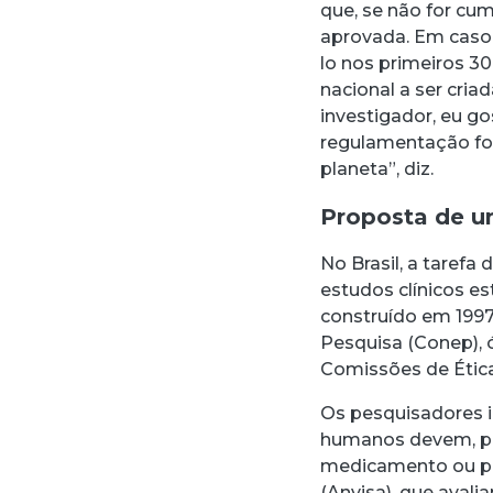
que, se não for cu
aprovada. Em caso d
lo nos primeiros 30
nacional a ser cri
investigador, eu go
regulamentação fos
planeta”, diz.
Proposta de u
No Brasil, a tarefa
estudos clínicos e
construído em 1997
Pesquisa (Conep), 
Comissões de Ética
Os pesquisadores i
humanos devem, pr
medicamento ou pro
(Anvisa), que avali