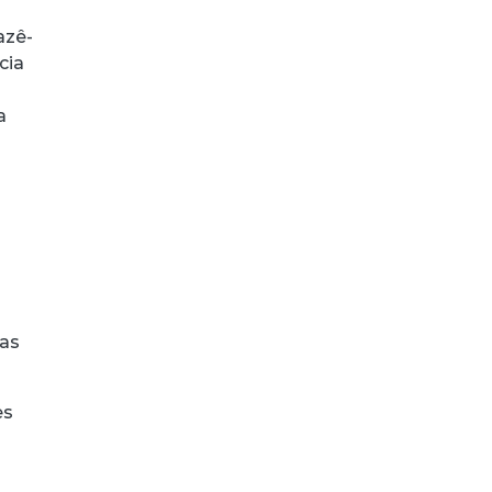
azê-
cia
a
das
es