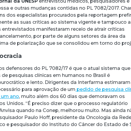
ornal da UNESP
entrevistou médicos, pesquisadores e
 essa e outras mudanças contidas no PL 7082/2017. Ch
ns dos especialistas procurados pela reportagem pref
ente as suas críticas ao sistema vigente e tampouco 
 entrevistados manifestaram receio de atrair críticas
cancelamento, por parte de alguns setores da área da
lima de polarização que se consolidou em torno do proj
ocracia
s defensores do PL 7082/17 é que o atual sistema que
s de pesquisas clínicas em humanos no Brasil é
ocrático e lento. Dirigentes da Interfarma estimaram
ecessário para aprovação de um
pedido de pesquisa clí
a um ano
, muito além dos 60 dias que demoravam os
s Unidos. “É preciso dizer que o processo regulatório
na Anvisa quando na Conep, melhorou muito. Mas ainda n
pesquisador Paulo Hoff, presidente da Oncologia da Red
co e pesquisador do Instituto do Câncer do Estado de