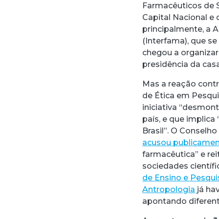
Farmacêuticos de S
Capital Nacional e 
principalmente, a 
(Interfama), que s
chegou a organiza
presidência da cas
Mas a reação contr
de Ética em Pesqui
iniciativa “desmon
país, e que implic
Brasil”. O Conselho
acusou publicamen
farmacêutica” e reit
sociedades científ
de Ensino e Pesqui
Antropologia
já hav
apontando diferent