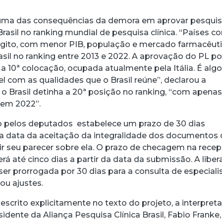
, uma das consequências da demora em aprovar pesqui
 Brasil no ranking mundial de pesquisa clínica. “Países 
Egito, com menor PIB, população e mercado farmacêuti
asil no ranking entre 2013 e 2022. A aprovação do PL p
r a 10ª colocação, ocupada atualmente pela Itália. É alg
l com as qualidades que o Brasil reúne”, declarou a
 o Brasil detinha a 20ª posição no ranking, “com apena
 em 2022”.
o pelos deputados estabelece um prazo de 30 dias
da data da aceitação da integralidade dos documentos
ir seu parecer sobre ela. O prazo de checagem na rece
á até cinco dias a partir da data da submissão. A libe
er prorrogada por 30 dias para a consulta de especiali
ou ajustes.
escrito explicitamente no texto do projeto, a interpret
idente da Aliança Pesquisa Clínica Brasil, Fabio Franke,