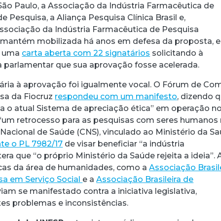
ão Paulo, a Associação da Indústria Farmacêutica de
de Pesquisa, a Aliança Pesquisa Clínica Brasil e,
Associação da Indústria Farmacêutica de Pesquisa
e mantém mobilizada há anos em defesa da proposta, e
r uma
carta aberta com 22 signatários
solicitando à
a parlamentar que sua aprovação fosse acelerada.
ária à aprovação foi igualmente vocal. O Fórum de Co
sa da Fiocruz
respondeu com um manifesto
, dizendo 
ta o atual Sistema de apreciação ética” em operação n
a “um retrocesso para as pesquisas com seres humanos
 Nacional de Saúde (CNS), vinculado ao Ministério da Sa
te o PL 7982/17
de visar beneficiar “a indústria
era que “o próprio Ministério da Saúde rejeita a ideia”. 
icas da área de humanidades, como a
Associação Brasil
sa em Serviço Social
e a
Associação Brasileira de
iam se manifestado contra a iniciativa legislativa,
es problemas e inconsistências.