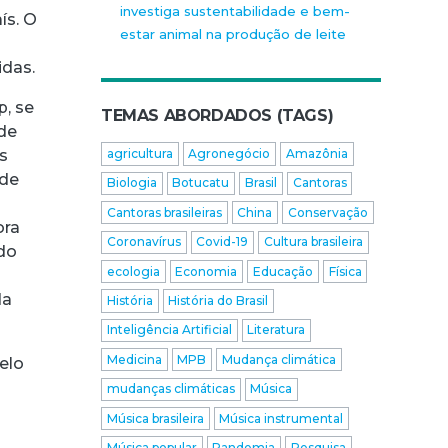
investiga sustentabilidade e bem-
ís. O
estar animal na produção de leite
das.
p, se
TEMAS ABORDADOS (TAGS)
de
s
agricultura
Agronegócio
Amazônia
 de
Biologia
Botucatu
Brasil
Cantoras
Cantoras brasileiras
China
Conservação
ora
Coronavírus
Covid-19
Cultura brasileira
do
ecologia
Economia
Educação
Física
da
História
História do Brasil
Inteligência Artificial
Literatura
Medicina
MPB
Mudança climática
elo
mudanças climáticas
Música
Música brasileira
Música instrumental
Música popular
Pandemia
Pesquisa