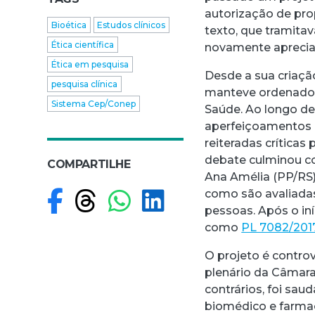
autorização de pro
Bioética
Estudos clínicos
texto, que tramitav
Ética científica
novamente aprecia
Ética em pesquisa
Desde a sua criaçã
pesquisa clínica
manteve ordenado 
Sistema Cep/Conep
Saúde. Ao longo de
aperfeiçoamentos 
reiteradas críticas
debate culminou co
COMPARTILHE
Ana Amélia (PP/RS)
Compartilhar no F
Compartilhar no
Compartilhar
Compartilh
como são avaliada
pessoas. Após o in
como
PL 7082/201
O projeto é contro
plenário da Câmara
contrários, foi sa
biomédico e farmac