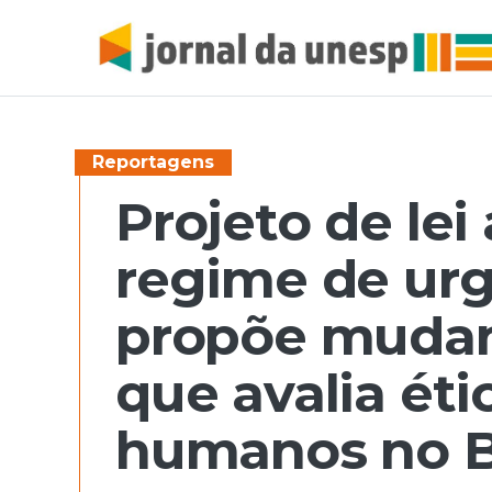
Reportagens
Projeto de le
regime de ur
propõe mudan
que avalia ét
humanos no B