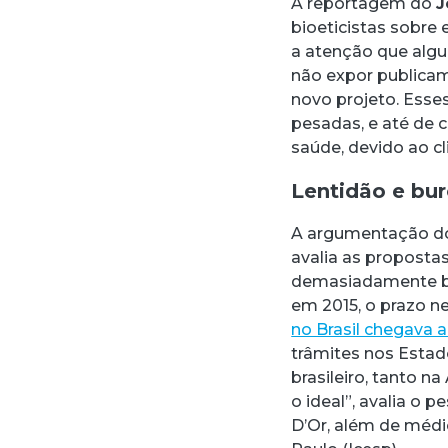
A reportagem do
J
bioeticistas sobre
a atenção que algu
não expor publicam
novo projeto. Esses
pesadas, e até de 
saúde, devido ao c
Lentidão e bur
A argumentação do
avalia as proposta
demasiadamente bur
em 2015, o prazo n
no Brasil chegava 
trâmites nos Estado
brasileiro, tanto 
o ideal”, avalia o 
D’Or, além de médi