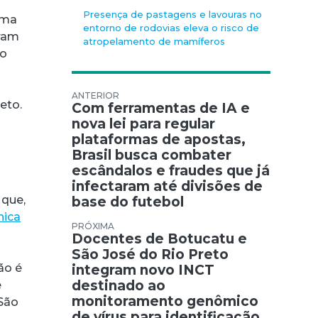
Presença de pastagens e lavouras no
ama
entorno de rodovias eleva o risco de
iram
atropelamento de mamíferos
ao
Navegação de Post
eto.
Com ferramentas de IA e
nova lei para regular
plataformas de apostas,
Brasil busca combater
escândalos e fraudes que já
infectaram até divisões de
 que,
base do futebol
nica
Docentes de Botucatu e
São José do Rio Preto
ão é
integram novo INCT
destinado ao
e
monitoramento genômico
 São
de vírus para identificação