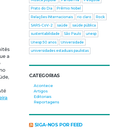
Prato do Dia
Prêmio Nobel
Relações INternacionais
rio claro
Rock
SARS-CoV-2
saúde
saúde pública
sustentabilidade
São Paulo
unesp
Unesp 50 anos
Universidade
mitês
universidades estaduais paulistas
que a
o
 no
CATEGORIAS
úde,
Acontece
Até
Artigos
Editoriais
eira
Reportagens
SIGA-NOS POR FEED