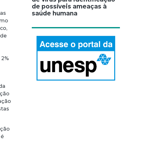
de possíveis ameaças à
saúde humana
sas
como
co,
ode
o
s 2%
 da
pção
ração
stas
ação
 é