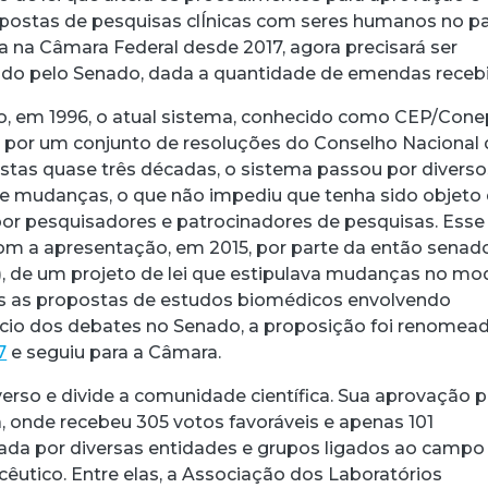
postas de pesquisas clÍnicas com seres humanos no pa
a na Câmara Federal desde 2017, agora precisará ser
do pelo Senado, dada a quantidade de emendas recebi
o, em 1996, o atual sistema, conhecido como CEP/Cone
por um conjunto de resoluções do Conselho Nacional 
stas quase três décadas, o sistema passou por diverso
e mudanças, o que não impediu que tenha sido objeto
 por pesquisadores e patrocinadores de pesquisas. Esse
m a apresentação, em 2015, por parte da então senad
, de um projeto de lei que estipulava mudanças no mo
acebook
 Threads
 no WhatsApp
ar no LinkedIn
s as propostas de estudos biomédicos envolvendo
ício dos debates no Senado, a proposição foi renomea
7
e seguiu para a Câmara.
verso e divide a comunidade científica. Sua aprovação p
, onde recebeu 305 votos favoráveis e apenas 101
udada por diversas entidades e grupos ligados ao campo
êutico. Entre elas, a Associação dos Laboratórios