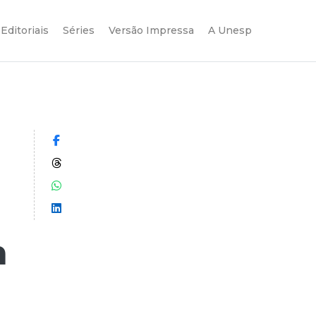
Editoriais
Séries
Versão Impressa
A Unesp
Compartilhar no Facebook
Compartilhar no Threads
Compartilhar no WhatsApp
Compartilhar no LinkedIn
m