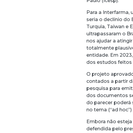
Paulo (Icesp).
Para a Interfarma
seria o declínio do
Turquia, Taiwan e 
ultrapassaram o Br
nos ajudar a atingi
totalmente plausíve
entidade. Em 2023,
dos estudos feitos
O projeto aprovad
contados a partir 
pesquisa para emit
dos documentos ser
do parecer poderá s
no tema (“ad hoc”) 
Embora não esteja 
defendida pelo pres