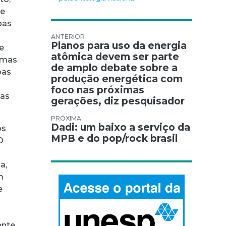
te
oas
a
Navegação de Post
Planos para uso da energia
e
atômica devem ser parte
1 mas
de amplo debate sobre a
oas
produção energética com
foco nas próximas
das
gerações, diz pesquisador
Dadi: um baixo a serviço da
os
MPB e do pop/rock brasil
O
a,
m
e
ente