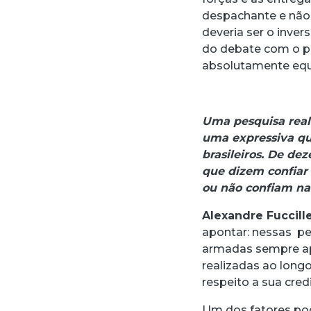
despachante e não 
deveria ser o inver
do debate com o pr
absolutamente equi
Uma pesquisa real
uma expressiva qu
brasileiros. De de
que dizem confiar
ou não confiam na
Alexandre Fuccille
apontar: nessas pes
armadas sempre ap
realizadas ao lon
respeito a sua cred
Um dos fatores po