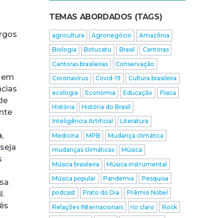
TEMAS ABORDADOS (TAGS)
argos
agricultura
Agronegócio
Amazônia
Biologia
Botucatu
Brasil
Cantoras
Cantoras brasileiras
Conservação
o em
Coronavírus
Covid-19
Cultura brasileira
ncias
ecologia
Economia
Educação
Física
de
História
História do Brasil
ante
Inteligência Artificial
Literatura
p
,
Medicina
MPB
Mudança climática
 seja
mudanças climáticas
Música
s
Música brasileira
Música instrumental
Música popular
Pandemia
Pesquisa
esa
podcast
Prato do Dia
Prêmio Nobel
l.
ês
Relações INternacionais
rio claro
Rock