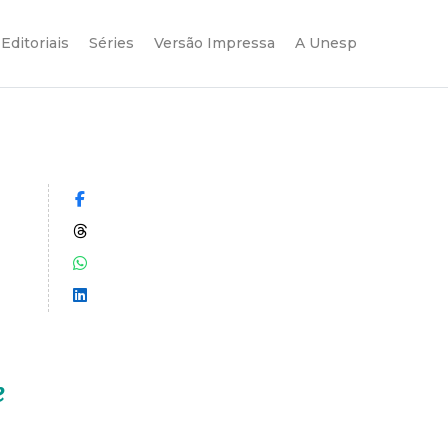
Editoriais
Séries
Versão Impressa
A Unesp
Compartilhar no Facebook
Compartilhar no Threads
Compartilhar no WhatsApp
Compartilhar no LinkedIn
e