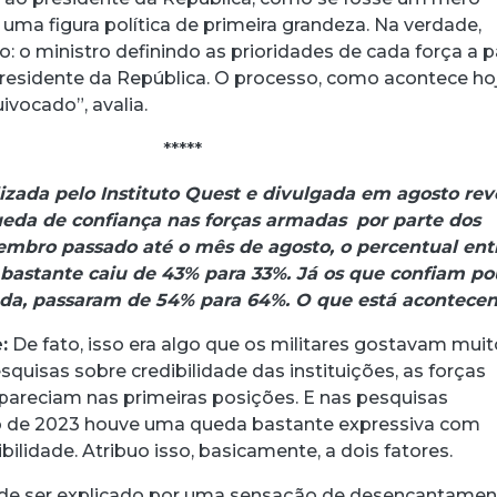
uma figura política de primeira grandeza. Na verdade,
so: o ministro definindo as prioridades de cada força a pa
esidente da República. O processo, como acontece hoj
vocado”, avalia.
*****
izada pelo Instituto Quest e divulgada em agosto rev
eda de confiança nas forças armadas
por parte dos
zembro passado até o mês de agosto, o percentual ent
 bastante caiu de 43% para 33%. Já os que confiam po
da, passaram de 54% para 64%. O que está acontece
:
De fato, isso era algo que os militares gostavam muit
quisas sobre credibilidade das instituições, as forças
areciam nas primeiras posições. E nas pesquisas
go de 2023 houve uma queda bastante expressiva com
ibilidade. Atribuo isso, basicamente, a dois fatores.
de ser explicado por uma sensação de desencantamen