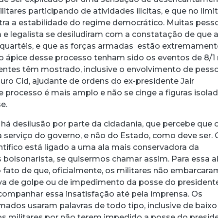
itares participando de atividades ilícitas, e que no limi
ra a estabilidade do regime democrático. Muitas pess
a e legalista se desiludiram com a constatação de que 
s quartéis, e que as forças armadas estão extremament
z o ápice desse processo tenham sido os eventos de 8/
entes têm mostrado, inclusive o envolvimento de pess
ro Cid, ajudante de ordens do ex-presidente Jair
e processo é mais amplo e não se cinge a figuras isola
se.
 há desilusão por parte da cidadania, que percebe que 
a serviço do governo, e não do Estado, como deve ser. 
ntifico está ligado a uma ala mais conservadora da
 bolsonarista, se quisermos chamar assim. Para essa al
o fato de que, oficialmente, os militares não embarcara
va de golpe ou de impedimento da posse do president
acompanhar essa insatisfação até pela imprensa. Os
emados usaram palavras de todo tipo, inclusive de baixo
r os militares por não terem impedido a posse do presid