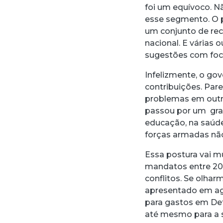
foi um equívoco. N
esse segmento. O p
um conjunto de r
nacional. E várias
sugestões com foco
Infelizmente, o go
contribuições. Par
problemas em outra
passou por um gra
educação, na saúd
forças armadas não
Essa postura vai m
mandatos entre 20
conflitos. Se olha
apresentado em ag
para gastos em Def
até mesmo para a s