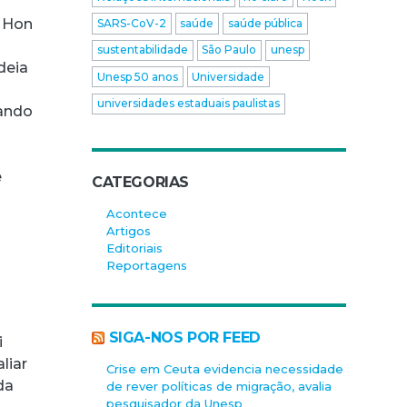
s Hon
SARS-CoV-2
saúde
saúde pública
sustentabilidade
São Paulo
unesp
deia
Unesp 50 anos
Universidade
universidades estaduais paulistas
sando
e
CATEGORIAS
Acontece
Artigos
Editoriais
Reportagens
SIGA-NOS POR FEED
i
liar
Crise em Ceuta evidencia necessidade
da
de rever políticas de migração, avalia
pesquisador da Unesp