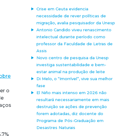
Crise em Ceuta evidencia
necessidade de rever políticas de
migração, avalia pesquisador da Unesp
Antonio Candido viveu renascimento
intelectual durante período como
professor da Faculdade de Letras de
Assis
Novo centro de pesquisa da Unesp
investiga sustentabilidade e bem-
estar animal na produção de leite
sobre
Di Melo, o “Imorrível”, vive sua melhor
fase
er o
El Niño mais intenso em 2026 não
de
resultará necessariamente em mais
paços
destruição se ações de prevenção
forem adotadas, diz docente do
Programa de Pós-Graduação em
Desastres Naturais
5,7%