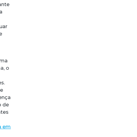
ante
a
uar
e
uma
a, o
s.
 e
oença
o de
ntes
ma em