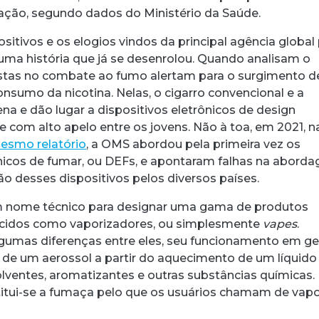
ação, segundo dados do Ministério da Saúde.
itivos e os elogios vindos da principal agência global
uma história que já se desenrolou. Quando analisam o
listas no combate ao fumo alertam para o surgimento d
nsumo da nicotina. Nelas, o cigarro convencional e a
acebook
 Threads
 no WhatsApp
ar no LinkedIn
a e dão lugar a dispositivos eletrônicos de design
 e com alto apelo entre os jovens. Não à toa, em 2021, n
esmo relatório
, a OMS abordou pela primeira vez os
ônicos de fumar, ou DEFs, e apontaram falhas na abord
o desses dispositivos pelos diversos países.
 nome técnico para designar uma gama de produtos
idos como vaporizadores, ou simplesmente
vapes
.
umas diferenças entre eles, seu funcionamento em ge
o de um aerossol a partir do aquecimento de um líquido
olventes, aromatizantes e outras substâncias químicas.
itui-se a fumaça pelo que os usuários chamam de vapo