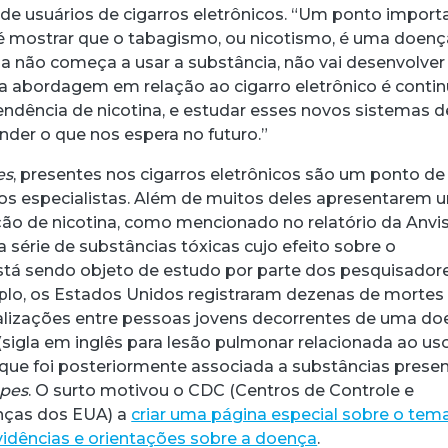
a de usuários de cigarros eletrônicos. “Um ponto import
é mostrar que o tabagismo, ou nicotismo, é uma doenç
oa não começa a usar a substância, não vai desenvolver
 abordagem em relação ao cigarro eletrônico é contin
endência de nicotina, e estudar esses novos sistemas d
nder o que nos espera no futuro.”
es
, presentes nos cigarros eletrônicos são um ponto de
os especialistas. Além de muitos deles apresentarem 
ão de nicotina, como mencionado no relatório da Anvis
 série de substâncias tóxicas cujo efeito sobre o
tá sendo objeto de estudo por parte dos pesquisadore
lo, os Estados Unidos registraram dezenas de mortes
alizações entre pessoas jovens decorrentes de uma d
(sigla em inglês para lesão pulmonar relacionada ao us
, que foi posteriormente associada a substâncias prese
pes
. O surto motivou o CDC (Centros de Controle e
nças dos EUA) a
criar uma página especial sobre o te
evidências e orientações sobre a doença
.