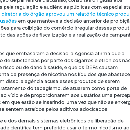
ção de painéis de discussão, consultas dirigidas aos
 pela regulação e audiências públicas com especialista
 diretoria do órgão aprovou um relatório técnico prod
scussões
em que manteve a decisão anterior de proibiçã
ões para coibição do comércio irregular desses produt
o das ações de fiscalização e a realização de campan
os que embasaram a decisão, a Agência afirma que a
 de substâncias por parte dos cigarros eletrônicos nã
de risco ou de dano à saúde, e que os DEFs causam
nta da presença de nicotina nos líquidos que abastec
lém disso, a agência acusa esses produtos de serem
o tratamento do tabagismo, de atuarem como porta de
 ao vício e de proporcionarem aos usuários uma perce
os em que estão se inserindo, uma vez que não se enxe
 sentem atraídos pelos aditivos adocicados.
e
e dos demais sistemas eletrônicos de liberação de
dade científica tem preferido usar o termo nicotismo ao