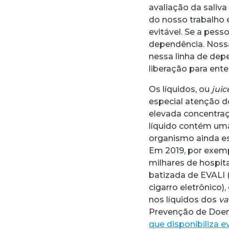
avaliação da saliv
do nosso trabalho 
evitável. Se a pess
dependência. Nossa
nessa linha de dep
liberação para ente
Os líquidos, ou
juic
especial atenção d
elevada concentraç
líquido contém uma
organismo ainda es
Em 2019, por exemp
milhares de hospit
batizada de EVALI 
cigarro eletrônico)
nos líquidos dos
va
Prevenção de Doe
que disponibiliza 