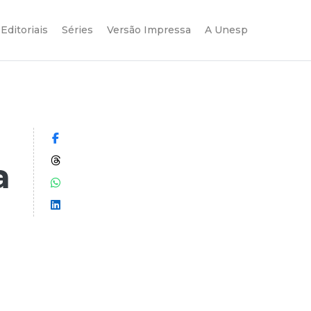
Editoriais
Séries
Versão Impressa
A Unesp
Compartilhar no Facebook
Compartilhar no Threads
a
Compartilhar no WhatsApp
Compartilhar no LinkedIn