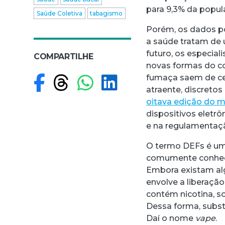
para 9,3% da popul
Saúde Coletiva
tabagismo
Porém, os dados pos
a saúde tratam de 
futuro, os especia
COMPARTILHE
novas formas do co
Compartilhar no F
Compartilhar no
Compartilhar
Compartilh
fumaça saem de cen
atraente, discretos
oitava edição do m
dispositivos eletr
e na regulamentaçã
O termo DEFs é um
comumente conhec
Embora existam alg
envolve a liberaçã
contém nicotina, s
Dessa forma, subst
Daí o nome
vape
.