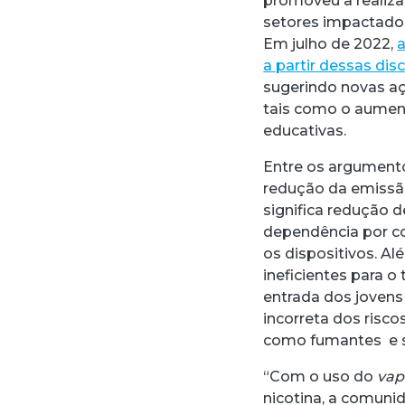
promoveu a realiza
setores impactados
Em julho de 2022,
a
a partir dessas di
sugerindo novas aç
tais como o aument
educativas.
Entre os argument
redução da emissão
significa redução 
dependência por co
os dispositivos. A
ineficientes para 
entrada dos jovens
incorreta dos risc
como fumantes e se
“Com o uso do
vap
nicotina, a comuni