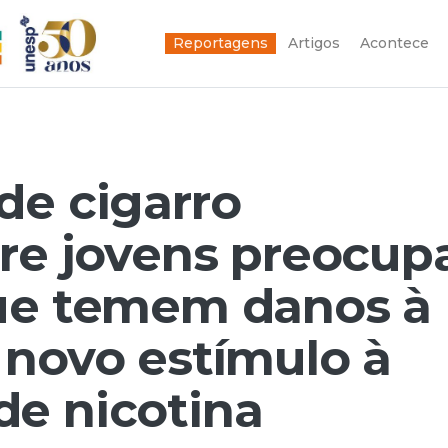
Reportagens
Artigos
Acontece
de cigarro
tre jovens preocup
que temem danos à
 novo estímulo à
e nicotina