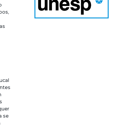
o
pos,
das
ucal
antes
m
s
quer
a se
à