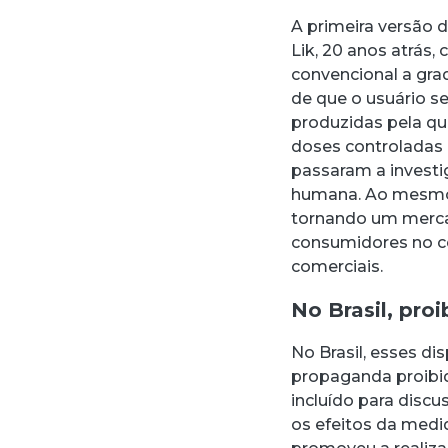
A primeira versão d
Lik, 20 anos atrás,
convencional a gra
de que o usuário se
produzidas pela q
doses controladas 
passaram a investi
humana. Ao mesmo 
tornando um merca
consumidores no c
comerciais.
No Brasil, pro
No Brasil, esses d
propaganda proibid
incluído para discu
os efeitos da medi