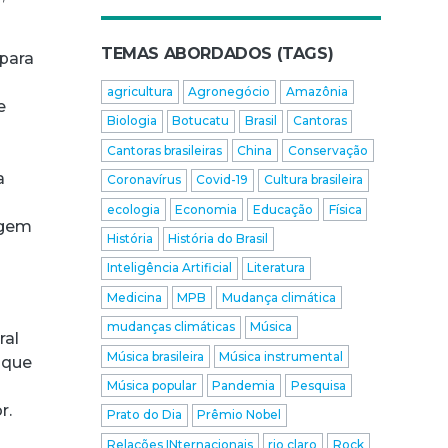
TEMAS ABORDADOS (TAGS)
 para
agricultura
Agronegócio
Amazônia
e
Biologia
Botucatu
Brasil
Cantoras
Cantoras brasileiras
China
Conservação
a
Coronavírus
Covid-19
Cultura brasileira
ecologia
Economia
Educação
Física
agem
História
História do Brasil
Inteligência Artificial
Literatura
Medicina
MPB
Mudança climática
mudanças climáticas
Música
ral
Música brasileira
Música instrumental
 que
Música popular
Pandemia
Pesquisa
r.
Prato do Dia
Prêmio Nobel
Relações INternacionais
rio claro
Rock