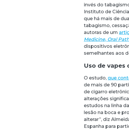
invés do tabagismo
Instituto de Ciênc
que há mais de du
tabagismo, cessaçã
autoras de um
arti
Medicine, Oral Pat
dispositivos eletr
semelhantes aos do
Uso de vapes c
O estudo,
que cont
de mais de 90 part
de cigarro eletrôn
alterações signific
estudos na linha d
lesão na boca e p
alterar”, diz Almei
Espanha para partic