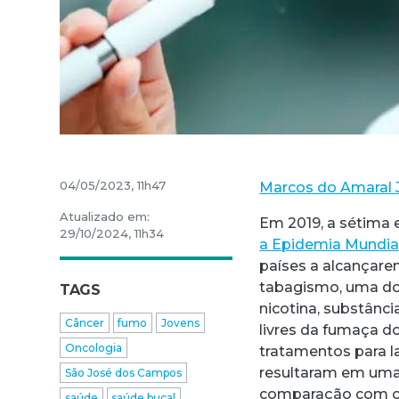
04/05/2023, 11h47
Marcos do Amaral 
Atualizado em:
Em 2019, a sétima
29/10/2024, 11h34
a Epidemia Mundia
países a alcançar
tabagismo, uma do
TAGS
nicotina, substânci
Câncer
fumo
Jovens
livres da fumaça do
Oncologia
tratamentos para l
resultaram em uma
São José dos Campos
comparação com o a
saúde
saúde bucal