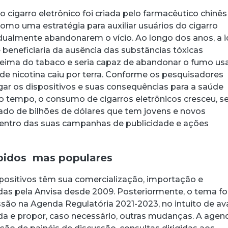
o cigarro eletrônico foi criada pelo farmacêutico chinê
 como uma estratégia para auxiliar usuários do cigarro
dualmente abandonarem o vício. Ao longo dos anos, a i
 beneficiaria da ausência das substâncias tóxicas
ueima do tabaco e seria capaz de abandonar o fumo u
de nicotina caiu por terra. Conforme os pesquisadores
gar os dispositivos e suas consequências para a saúde
tempo, o consumo de cigarros eletrônicos cresceu, s
do de bilhões de dólares que tem jovens e novos
entro das suas campanhas de publicidade e ações
ibidos mas populares
ispositivos têm sua comercialização, importação e
as pela Anvisa desde 2009. Posteriormente, o tema fo
ssão na Agenda Regulatória 2021-2023, no intuito de ava
da e propor, caso necessário, outras mudanças. A agen