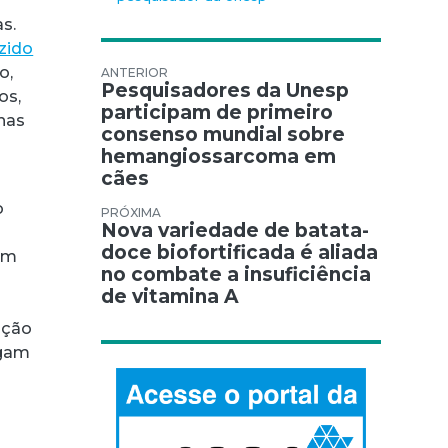
s.
uzido
o,
Navegação de Post
Pesquisadores da Unesp
os,
participam de primeiro
has
consenso mundial sobre
hemangiossarcoma em
cães
o
Nova variedade de batata-
doce biofortificada é aliada
em
no combate a insuficiência
de vitamina A
pção
rgam