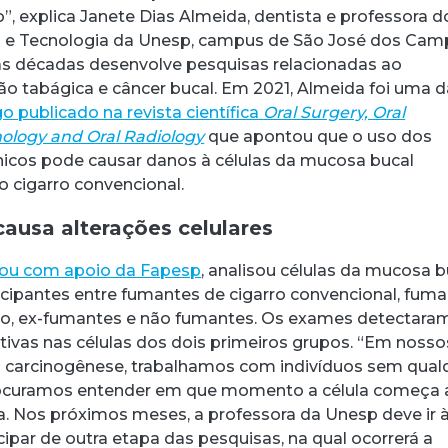
”, explica Janete Dias Almeida, dentista e professora d
ia e Tecnologia da Unesp, campus de São José dos Cam
as décadas desenvolve pesquisas relacionadas ao
o tabágica e câncer bucal. Em 2021, Almeida foi uma 
go publicado na revista científica
Oral Surgery, Oral
hology and Oral Radiology
que apontou que o uso dos
ônicos pode causar danos à células da mucosa bucal
 cigarro convencional.
ausa alterações celulares
ou com apoio da Fapesp
, analisou células da mucosa b
icipantes entre fumantes de cigarro convencional, fum
ico, ex-fumantes e não fumantes. Os exames detectara
ativas nas células dos dois primeiros grupos. “Em nosso
a carcinogênese, trabalhamos com indivíduos sem qual
rocuramos entender em que momento a célula começa 
da. Nos próximos meses, a professora da Unesp deve ir 
ipar de outra etapa das pesquisas, na qual ocorrerá a