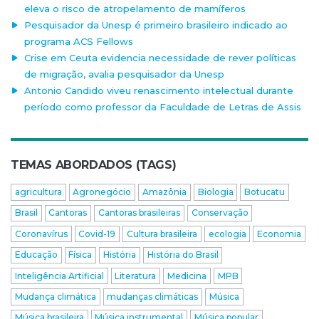
eleva o risco de atropelamento de mamíferos
Pesquisador da Unesp é primeiro brasileiro indicado ao
programa ACS Fellows
Crise em Ceuta evidencia necessidade de rever políticas
de migração, avalia pesquisador da Unesp
Antonio Candido viveu renascimento intelectual durante
período como professor da Faculdade de Letras de Assis
TEMAS ABORDADOS (TAGS)
agricultura
Agronegócio
Amazônia
Biologia
Botucatu
Brasil
Cantoras
Cantoras brasileiras
Conservação
Coronavírus
Covid-19
Cultura brasileira
ecologia
Economia
Educação
Física
História
História do Brasil
Inteligência Artificial
Literatura
Medicina
MPB
Mudança climática
mudanças climáticas
Música
Música brasileira
Música instrumental
Música popular