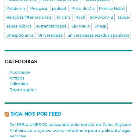
Pandemia
Pesquisa
podcast
Prato do Dia
Prêmio Nobel
Relações INternacionais
rio claro
Rock
SARS-CoV-2
saúde
saúde pública
sustentabilidade
São Paulo
unesp
Unesp 50 anos
Universidade
universidades estaduais paulistas
CATEGORIAS
Acontece
Artigos
Editoriais
Reportagens
SIGA-NOS POR FEED
Do IBB à UNESCO, passando pelo sertão do Cariri, Allysson
Pinheiro se projetou como referência para a paleontologia
nacional