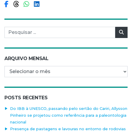
Compartilhar no Facebook
Compartilhar no Threads
Compartilhar no WhatsApp
Compartilhar no LinkedIn
Pesquisar por:
Pes
ARQUIVO MENSAL
Arquivo mensal
POSTS RECENTES
Do IBB à UNESCO, passando pelo sertão do Cariri, Allysson
Pinheiro se projetou como referência para a paleontologia
nacional
Presença de pastagens e lavouras no entorno de rodovias