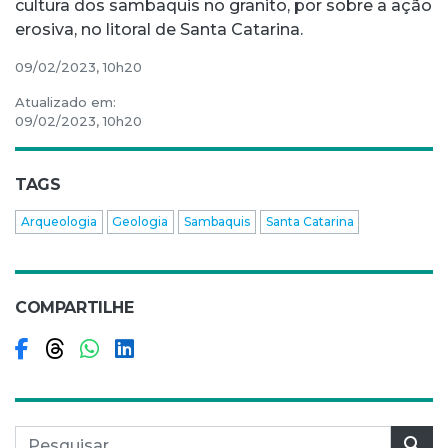
cultura dos sambaquis no granito, por sobre a ação
erosiva, no litoral de Santa Catarina.
09/02/2023, 10h20
Atualizado em:
09/02/2023, 10h20
TAGS
Arqueologia
Geologia
Sambaquis
Santa Catarina
COMPARTILHE
Compartilhar no Facebook
Compartilhar no Threads
Compartilhar no WhatsApp
Compartilhar no LinkedIn
Pesquisar por:
Pes