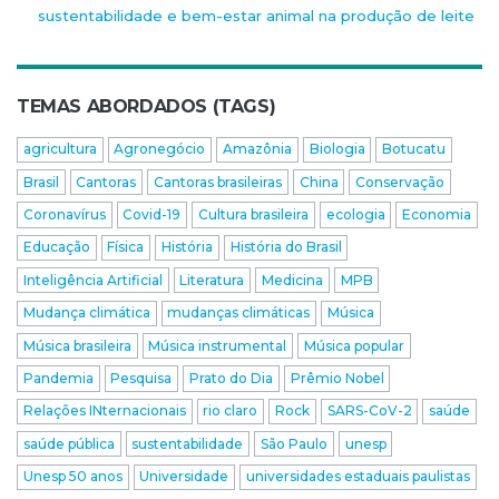
sustentabilidade e bem-estar animal na produção de leite
TEMAS ABORDADOS (TAGS)
agricultura
Agronegócio
Amazônia
Biologia
Botucatu
Brasil
Cantoras
Cantoras brasileiras
China
Conservação
Coronavírus
Covid-19
Cultura brasileira
ecologia
Economia
Educação
Física
História
História do Brasil
Inteligência Artificial
Literatura
Medicina
MPB
Mudança climática
mudanças climáticas
Música
Música brasileira
Música instrumental
Música popular
Pandemia
Pesquisa
Prato do Dia
Prêmio Nobel
Relações INternacionais
rio claro
Rock
SARS-CoV-2
saúde
saúde pública
sustentabilidade
São Paulo
unesp
Unesp 50 anos
Universidade
universidades estaduais paulistas